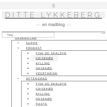
Skip
to
content
DITTE LYKKEBERG
en madblog
Søg
To
OPSKRIFTER
Na
efter:
SUPPE
FROKOST
FISK OG SKALDYR
GRISEKØD
KYLLING
OKSEKØD
VEGETARISK
AFTENSMAD
FISK OG SKALDYR
GRISEKØD
KYLLING
OKSEKØD
PASTA