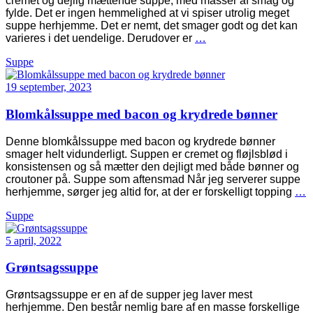
cremet og dejlig mættende suppe, med masser af smag og
fylde. Det er ingen hemmelighed at vi spiser utrolig meget
suppe herhjemme. Det er nemt, det smager godt og det kan
varieres i det uendelige. Derudover er
…
Suppe
19 september, 2023
Blomkålssuppe med bacon og krydrede bønner
Denne blomkålssuppe med bacon og krydrede bønner
smager helt vidunderligt. Suppen er cremet og fløjlsblød i
konsistensen og så mætter den dejligt med både bønner og
croutoner på. Suppe som aftensmad Når jeg serverer suppe
herhjemme, sørger jeg altid for, at der er forskelligt topping
…
Suppe
5 april, 2022
Grøntsagssuppe
Grøntsagssuppe er en af de supper jeg laver mest
herhjemme. Den består nemlig bare af en masse forskellige