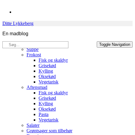
Skip
to
content
Ditte Lykkeberg
En madblog
Søg
Opskrifter
Toggle Navigation
efter:
Suppe
Frokost
Fisk og skaldyr
Grisekød
Kylling
Oksekød
Vegetarisk
Aftensmad
Fisk og skaldyr
Grisekød
Kylling
Oksekød
Pasta
Vegetarisk
Salater
Grøntsager som tilbehør