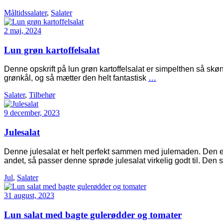
Måltidssalater
,
Salater
2 maj, 2024
Lun grøn kartoffelsalat
Denne opskrift på lun grøn kartoffelsalat er simpelthen så skøn.
grønkål, og så mætter den helt fantastisk
…
Salater
,
Tilbehør
9 december, 2023
Julesalat
Denne julesalat er helt perfekt sammen med julemaden. Den er f
andet, så passer denne sprøde julesalat virkelig godt til. Den s
Jul
,
Salater
31 august, 2023
Lun salat med bagte gulerødder og tomater