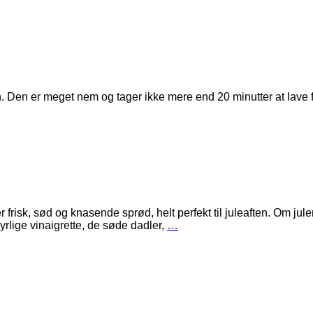
 Den er meget nem og tager ikke mere end 20 minutter at lave fra s
risk, sød og knasende sprød, helt perfekt til juleaften. Om jule
yrlige vinaigrette, de søde dadler,
…