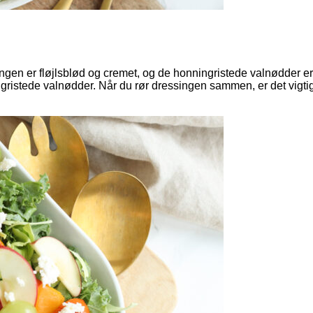
ingen er fløjlsblød og cremet, og de honningristede valnødder er 
ngristede valnødder. Når du rør dressingen sammen, er det vigti