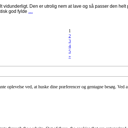
idunderligt. Den er utrolig nem at lave og så passer den helt pe
tisk god fylde
…
1
2
3
4
5
»
nte oplevelse ved, at huske dine præferencer og gentagne besøg. Ved at 