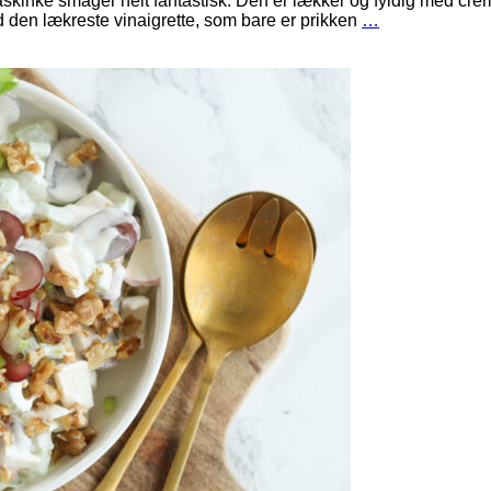
kinke smager helt fantastisk. Den er lækker og fyldig med creme
 den lækreste vinaigrette, som bare er prikken
…