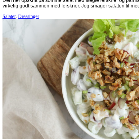
Den her opskrift på sommersalat med stegte ferskner og parmas
virkelig godt sammen med ferskner. Jeg smager salaten til med
Salater
,
Dressinger