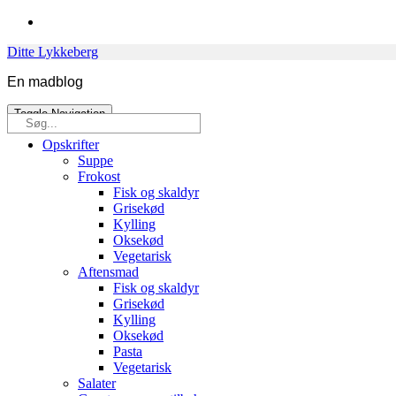
Skip
to
Ditte Lykkeberg
content
En madblog
Toggle Navigation
Søg
efter:
Opskrifter
Suppe
Frokost
Fisk og skaldyr
Grisekød
Kylling
Oksekød
Vegetarisk
Aftensmad
Fisk og skaldyr
Grisekød
Kylling
Oksekød
Pasta
Vegetarisk
Salater