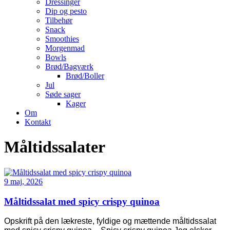
Dressinger
Dip og pesto
Tilbehør
Snack
Smoothies
Morgenmad
Bowls
Brød/Bagværk
Brød/Boller
Jul
Søde sager
Kager
Om
Kontakt
Måltidssalater
9 maj, 2026
Måltidssalat med spicy crispy quinoa
Opskrift på den lækreste, fyldige og mættende måltidssalat