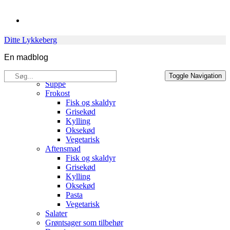
Skip
to
content
Ditte Lykkeberg
En madblog
Søg
Opskrifter
Toggle Navigation
efter:
Suppe
Frokost
Fisk og skaldyr
Grisekød
Kylling
Oksekød
Vegetarisk
Aftensmad
Fisk og skaldyr
Grisekød
Kylling
Oksekød
Pasta
Vegetarisk
Salater
Grøntsager som tilbehør