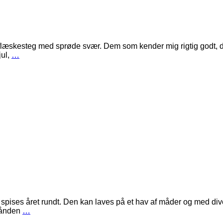
ftig flæskesteg med sprøde svær. Dem som kender mig rigtig godt,
jul,
…
spises året rundt. Den kan laves på et hav af måder og med dive
rhånden
…