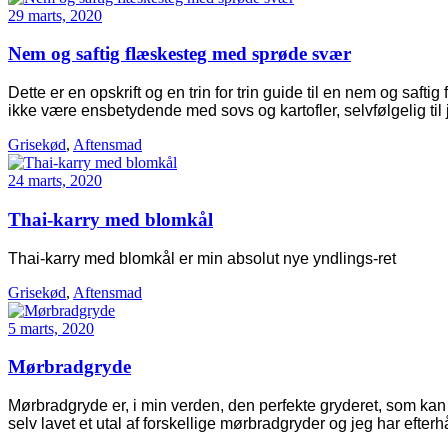
29 marts, 2020
Nem og saftig flæskesteg med sprøde svær
Dette er en opskrift og en trin for trin guide til en nem og sa
ikke være ensbetydende med sovs og kartofler, selvfølgelig til 
Grisekød
,
Aftensmad
24 marts, 2020
Thai-karry med blomkål
Thai-karry med blomkål er min absolut nye yndlings-ret
Grisekød
,
Aftensmad
5 marts, 2020
Mørbradgryde
Mørbradgryde er, i min verden, den perfekte gryderet, som kan 
selv lavet et utal af forskellige mørbradgryder og jeg har efte