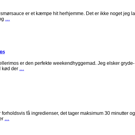
 smørsauce er et kæmpe hit herhjemme. Det er ikke noget jeg laver
 og
…
os
llerimos er den perfekte weekendhyggemad. Jeg elsker gryde- og si
ed kød der
…
r forholdsvis få ingredienser, det tager maksimum 30 minutter og
 er
…