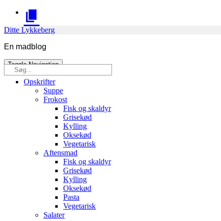
Skip
to
content
Ditte Lykkeberg
En madblog
Toggle Navigation
Søg
efter:
Opskrifter
Suppe
Frokost
Fisk og skaldyr
Grisekød
Kylling
Oksekød
Vegetarisk
Aftensmad
Fisk og skaldyr
Grisekød
Kylling
Oksekød
Pasta
Vegetarisk
Salater