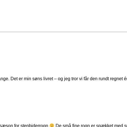
 gange. Det er min søns livret – og jeg tror vi får den rundt regne
r sæson for stenbiderrogn
De små fine rogn er spækket med sun