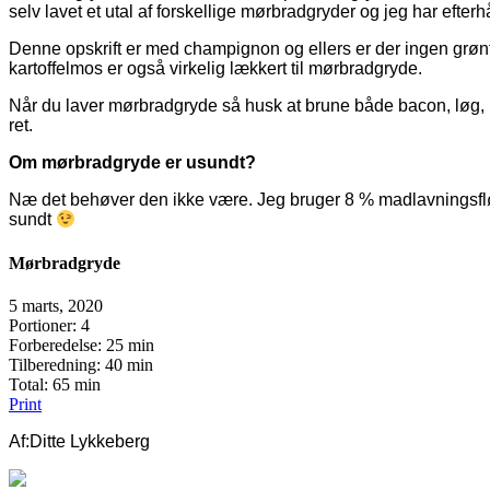
selv lavet et utal af forskellige mørbradgryder og jeg har efter
Denne opskrift er med champignon og ellers er der ingen grønts
kartoffelmos er også virkelig lækkert til mørbradgryde.
Når du laver mørbradgryde så husk at brune både bacon, løg, p
ret.
Om mørbradgryde er usundt?
Næ det behøver den ikke være. Jeg bruger 8 % madlavningsfløde 
sundt
Mørbradgryde
5 marts, 2020
Portioner
: 4
Forberedelse
: 25 min
Tilberedning
: 40 min
Total
: 65 min
Print
Af:
Ditte Lykkeberg