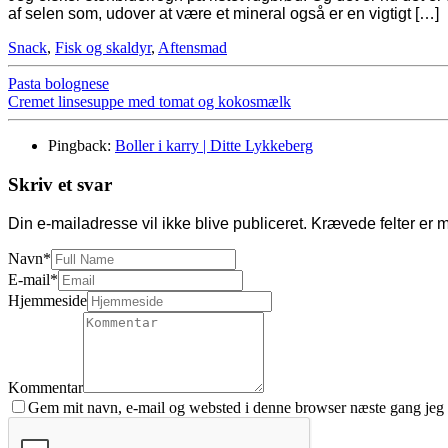
af selen som, udover at være et mineral også er en vigtigt […]
Snack
,
Fisk og skaldyr
,
Aftensmad
Pasta bolognese
Cremet linsesuppe med tomat og kokosmælk
Pingback:
Boller i karry | Ditte Lykkeberg
Skriv et svar
Din e-mailadresse vil ikke blive publiceret.
Krævede felter er 
Navn
*
E-mail
*
Hjemmeside
Kommentar
Gem mit navn, e-mail og websted i denne browser næste gang jeg