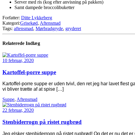
Server med ris (kog efter anvisning på pakken)
Samt dampede broccolibuketter
Forfatter:
Ditte Lykkeberg
Kategori:
Grisekød
,
Aftensmad
Tags:
aftensmad
,
Mørbradgryde
,
gryderet
Relaterede Indlæg
10 februar, 2020
Kartoffel-porre suppe
Kartoffel-porre suppe er uden tvivl, den ret jeg har lavet flest
vi bliver trætte af at spise […]
Suppe
,
Aftensmad
22 februar, 2020
Stenbiderrogn på ristet rugbrød
Jeg elsker stenbiderrogn på ristet rugbrød! Og det er nu det e