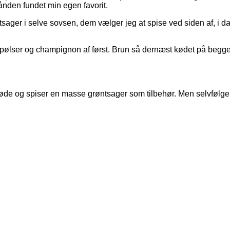
hånden fundet min egen favorit.
ager i selve sovsen, dem vælger jeg at spise ved siden af, i da
ølser og champignon af først. Brun så dernæst kødet på begge sid
og spiser en masse grøntsager som tilbehør. Men selvfølgelig, h