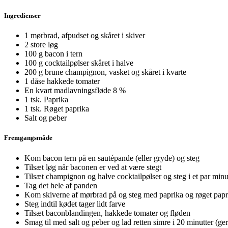
Ingredienser
1 mørbrad, afpudset og skåret i skiver
2 store løg
100 g bacon i tern
100 g cocktailpølser skåret i halve
200 g brune champignon, vasket og skåret i kvarte
1 dåse hakkede tomater
En kvart madlavningsfløde 8 %
1 tsk. Paprika
1 tsk. Røget paprika
Salt og peber
Fremgangsmåde
Kom bacon tern på en sautépande (eller gryde) og steg
Tilsæt løg når baconen er ved at være stegt
Tilsæt champignon og halve cocktailpølser og steg i et par minu
Tag det hele af panden
Kom skiverne af mørbrad på og steg med paprika og røget papri
Steg indtil kødet tager lidt farve
Tilsæt baconblandingen, hakkede tomater og fløden
Smag til med salt og peber og lad retten simre i 20 minutter (ger