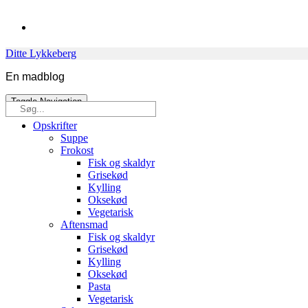
Skip
to
content
Ditte Lykkeberg
En madblog
Toggle Navigation
Søg
efter:
Opskrifter
Suppe
Frokost
Fisk og skaldyr
Grisekød
Kylling
Oksekød
Vegetarisk
Aftensmad
Fisk og skaldyr
Grisekød
Kylling
Oksekød
Pasta
Vegetarisk