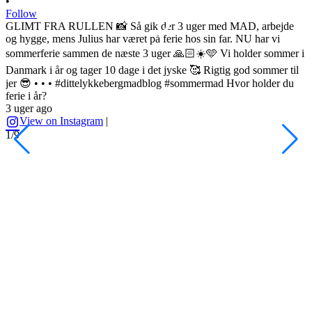
•
Follow
GLIMT FRA RULLEN 📸 Så gik der 3 uger med MAD, arbejde
og hygge, mens Julius har været på ferie hos sin far. NU har vi
sommerferie sammen de næste 3 uger 🙏🏻☀️🩵 Vi holder sommer i
•
Danmark i år og tager 10 dage i det jyske 🥰 Rigtig god sommer til
F
jer 😎 • • • #dittelykkebergmadblog #sommermad Hvor holder du
L
ferie i år?
3 uger ago
h
View on Instagram
|
s
1/9
l
d
s
o
A
H
#
3
2