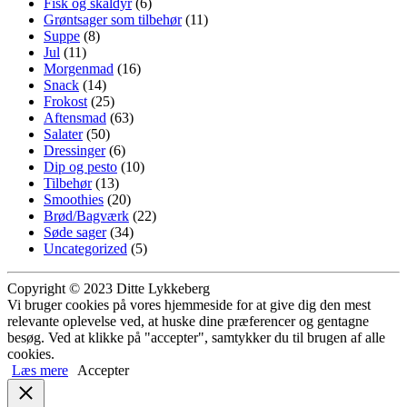
Fisk og skaldyr
(6)
Grøntsager som tilbehør
(11)
Suppe
(8)
Jul
(11)
Morgenmad
(16)
Snack
(14)
Frokost
(25)
Aftensmad
(63)
Salater
(50)
Dressinger
(6)
Dip og pesto
(10)
Tilbehør
(13)
Smoothies
(20)
Brød/Bagværk
(22)
Søde sager
(34)
Uncategorized
(5)
Copyright © 2023 Ditte Lykkeberg
Vi bruger cookies på vores hjemmeside for at give dig den mest
relevante oplevelse ved, at huske dine præferencer og gentagne
besøg. Ved at klikke på "accepter", samtykker du til brugen af alle
cookies.
Læs mere
Accepter