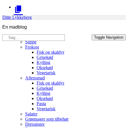
Skip
to
content
Ditte Lykkeberg
En madblog
Søg
Opskrifter
Toggle Navigation
efter:
Suppe
Frokost
Fisk og skaldyr
Grisekød
Kylling
Oksekød
Vegetarisk
Aftensmad
Fisk og skaldyr
Grisekød
Kylling
Oksekød
Pasta
Vegetarisk
Salater
Grøntsager som tilbehør
Dressinger