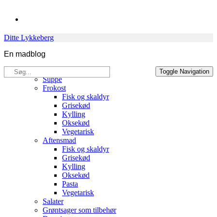
Skip
to
content
Ditte Lykkeberg
En madblog
Søg
Opskrifter
Toggle Navigation
efter:
Suppe
Frokost
Fisk og skaldyr
Grisekød
Kylling
Oksekød
Vegetarisk
Aftensmad
Fisk og skaldyr
Grisekød
Kylling
Oksekød
Pasta
Vegetarisk
Salater
Grøntsager som tilbehør