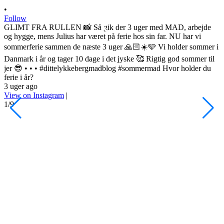
•
Follow
GLIMT FRA RULLEN 📸 Så gik der 3 uger med MAD, arbejde
og hygge, mens Julius har været på ferie hos sin far. NU har vi
sommerferie sammen de næste 3 uger 🙏🏻☀️🩵 Vi holder sommer i
•
Danmark i år og tager 10 dage i det jyske 🥰 Rigtig god sommer til
F
jer 😎 • • • #dittelykkebergmadblog #sommermad Hvor holder du
L
ferie i år?
3 uger ago
h
View on Instagram
|
s
1/9
l
d
s
o
A
H
#
4
V
2