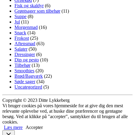
Grisekød
(7)
Fisk og skaldyr
(6)
Grøntsager som tilbehør
(11)
Suppe
(8)
Jul
(11)
Morgenmad
(16)
Snack
(14)
Frokost
(25)
Aftensmad
(63)
Salater
(50)
Dressinger
(6)
Dip og pesto
(10)
Tilbehør
(13)
Smoothies
(20)
Brød/Bagværk
(22)
Søde sager
(34)
Uncategorized
(5)
Copyright © 2023 Ditte Lykkeberg
Vi bruger cookies på vores hjemmeside for at give dig den mest
relevante oplevelse ved, at huske dine præferencer og gentagne
besøg. Ved at klikke på "accepter", samtykker du til brugen af alle
cookies.
Læs mere
Accepter