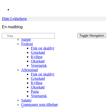
Skip
to
content
Ditte Lykkeberg
En madblog
Søg
Opskrifter
Toggle Navigation
efter:
Suppe
Frokost
Fisk og skaldyr
Grisekød
Kylling
Oksekød
Vegetarisk
Aftensmad
Fisk og skaldyr
Grisekød
Kylling
Oksekød
Pasta
Vegetarisk
Salater
Grøntsager som tilbehør