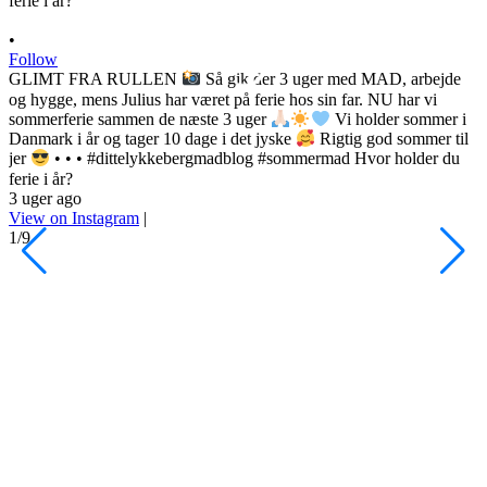
•
Follow
GLIMT FRA RULLEN
Så gik der 3 uger med MAD, arbejde
og hygge, mens Julius har været på ferie hos sin far. NU har vi
sommerferie sammen de næste 3 uger
Vi holder sommer i
Danmark i år og tager 10 dage i det jyske
Rigtig god sommer til
•
jer
• • • #dittelykkebergmadblog #sommermad Hvor holder du
F
ferie i år?
3 uger ago
h
View on Instagram
|
s
1/9
l
d
s
o
P
d
#
4
V
2