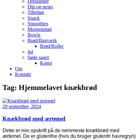
Dressinger
Dip og pesto
Tilbehør
Snack
Smoothies
Morgenmad
Bowls
Brød/Bagværk
Brød/Boller
Jul
Søde sager
Kager
Om
Kontakt
Tag:
Hjemmelavet knækbrød
29 september, 2024
Knækbrød med ærtemel
Dette er min opskrift på de nemmeste knækbrød med
ærtemel. De er glutenfrie (hvis du bruger glutenfri havregryn)