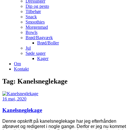
Dressinger
Dip og pesto
Tilbehør
Snack
Smoothies
Morgenmad
Bowls
Brød/Bagværk
Brød/Boller
Jul
Søde sager
Kager
Om
Kontakt
Tag:
Kanelsneglekage
16 maj, 2020
Kanelsneglekage
Denne opskrift på kanelsneglekage har jeg efterhånden
afprøvet og redigeret i nogle gange. Derfor er jeg nu kommet