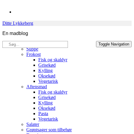
Skip
to
content
Ditte Lykkeberg
En madblog
Søg
Opskrifter
Toggle Navigation
efter:
Suppe
Frokost
Fisk og skaldyr
Grisekød
Kylling
Oksekød
Vegetarisk
Aftensmad
Fisk og skaldyr
Grisekød
Kylling
Oksekød
Pasta
Vegetarisk
Salater
Grøntsager som tilbehør