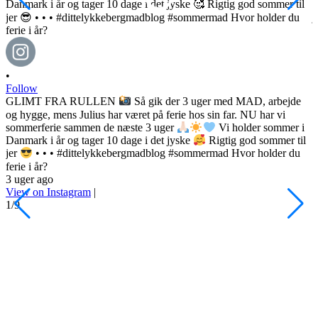
•
Follow
GLIMT FRA RULLEN
Så gik der 3 uger med MAD, arbejde
og hygge, mens Julius har været på ferie hos sin far. NU har vi
sommerferie sammen de næste 3 uger
Vi holder sommer i
Danmark i år og tager 10 dage i det jyske
Rigtig god sommer til
•
jer
• • • #dittelykkebergmadblog #sommermad Hvor holder du
F
ferie i år?
3 uger ago
h
View on Instagram
|
s
1/9
l
d
s
o
P
d
#
4
V