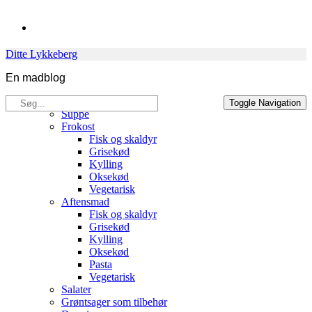
Skip
to
content
Ditte Lykkeberg
En madblog
Søg
Opskrifter
Toggle Navigation
efter:
Suppe
Frokost
Fisk og skaldyr
Grisekød
Kylling
Oksekød
Vegetarisk
Aftensmad
Fisk og skaldyr
Grisekød
Kylling
Oksekød
Pasta
Vegetarisk
Salater
Grøntsager som tilbehør