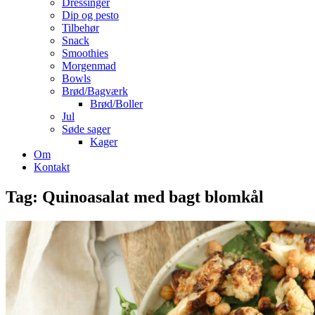
Dressinger
Dip og pesto
Tilbehør
Snack
Smoothies
Morgenmad
Bowls
Brød/Bagværk
Brød/Boller
Jul
Søde sager
Kager
Om
Kontakt
Tag:
Quinoasalat med bagt blomkål