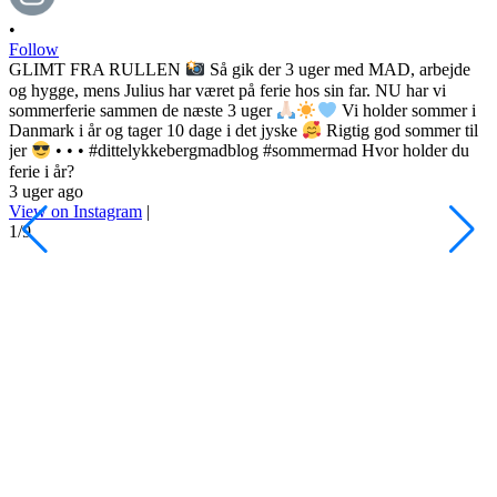
•
Follow
GLIMT FRA RULLEN
Så gik der 3 uger med MAD, arbejde
og hygge, mens Julius har været på ferie hos sin far. NU har vi
sommerferie sammen de næste 3 uger
Vi holder sommer i
Danmark i år og tager 10 dage i det jyske
Rigtig god sommer til
•
jer
• • • #dittelykkebergmadblog #sommermad Hvor holder du
F
ferie i år?
3 uger ago
h
View on Instagram
|
s
1/9
l
d
s
o
P
d
#
4
V
2