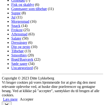
Grisekød
(7)
Fisk og skaldyr
(6)
Grøntsager som tilbehør
(11)
Suppe
(8)
Jul
(11)
Morgenmad
(16)
Snack
(14)
Frokost
(25)
Aftensmad
(63)
Salater
(50)
Dressinger
(6)
Dip og pesto
(10)
Tilbehør
(13)
Smoothies
(20)
Brød/Bagværk
(22)
Søde sager
(34)
Uncategorized
(5)
Copyright © 2023 Ditte Lykkeberg
Vi bruger cookies på vores hjemmeside for at give dig den mest
relevante oplevelse ved, at huske dine præferencer og gentagne
besøg. Ved at klikke på "accepter", samtykker du til brugen af alle
cookies.
Læs mere
Accepter