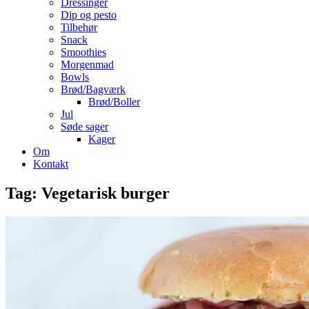
Dressinger
Dip og pesto
Tilbehør
Snack
Smoothies
Morgenmad
Bowls
Brød/Bagværk
Brød/Boller
Jul
Søde sager
Kager
Om
Kontakt
Tag:
Vegetarisk burger