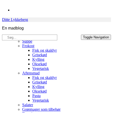
Skip
to
content
Ditte Lykkeberg
En madblog
Søg
Opskrifter
Toggle Navigation
efter:
Suppe
Frokost
Fisk og skaldyr
Grisekød
Kylling
Oksekød
Vegetarisk
Aftensmad
Fisk og skaldyr
Grisekød
Kylling
Oksekød
Pasta
Vegetarisk
Salater
Grøntsager som tilbehør