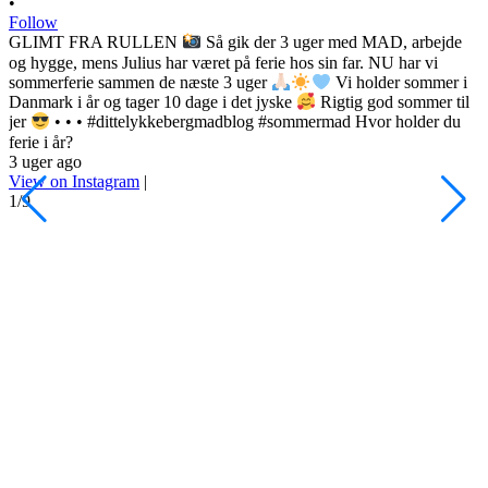
•
Follow
GLIMT FRA RULLEN
Så gik der 3 uger med MAD, arbejde
og hygge, mens Julius har været på ferie hos sin far. NU har vi
sommerferie sammen de næste 3 uger
Vi holder sommer i
Danmark i år og tager 10 dage i det jyske
Rigtig god sommer til
•
jer
• • • #dittelykkebergmadblog #sommermad Hvor holder du
F
ferie i år?
3 uger ago
h
View on Instagram
|
s
1/9
l
d
s
o
P
d
#
3
V
2