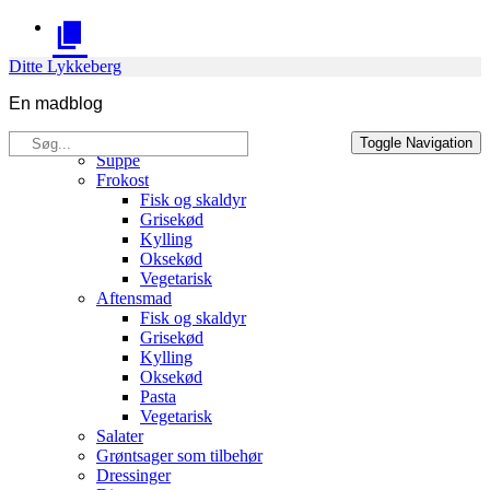
Skip
to
content
Ditte Lykkeberg
En madblog
Søg
Opskrifter
Toggle Navigation
efter:
Suppe
Frokost
Fisk og skaldyr
Grisekød
Kylling
Oksekød
Vegetarisk
Aftensmad
Fisk og skaldyr
Grisekød
Kylling
Oksekød
Pasta
Vegetarisk
Salater
Grøntsager som tilbehør
Dressinger