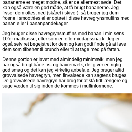
bananerne er meget modne, så er de allermest søde. Det
kan også være en god måde, at få brugt bananerne. Jeg
fryser dem oftest ned (skåret i skiver), så bruger jeg dem
frosne i smoothies eller optøet i disse havregrynsmuffins med
banan eller i bananpandekager.
Jeg bruger disse havregrynsmuffins med banan i min søns
10’er madkasse, eller som en eftermiddagssnack. Jeg er
også selv ret begejstret for dem og kan godt finde på at lave
dem som tilbehør til brunch eller til at tage med på farten.
Denne portion er lavet med almindelig minimælk, men jeg
har også brugt både ris- og havremælk, det giver en rigtig
god smag og det kan jeg virkelig anbefale. Jeg bruger altid
grovvalsede havregryn, men finvalsede kan sagtens bruges.
De grovvalsede havregryn har brug for at stå lidt længere og
suge væden til sig inden de kommes i muffinformene.