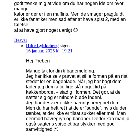
godt tænke mig at vide om du har nogen ide om hvor
mange
kalorier der er i en muffins. Men de smager pragtfuldt,
er ikke fanatiker men sad efter at have spist 2, med en
følelse
af at have gjort noget uartigt 😉
Besvar
Ditte Lykkeberg
siger:
16 januar, 2025 kl. 19.21
Hej Preben
Mange tak for din tilbagemelding.
Jeg har ikke selv prøvet at stille formen på en rist i
stedet for en bageplade. Når jeg har bagt dem,
lader jeg dem altid lige stå noget tid på
køkkenbordet – stadig i formen. Det gør, at de
sætter sig og er mindre bløde indeni.
Jeg har desværre ikke næringsberegnet dem.
Men du har helt ret i at de er “sunde”, hvis du deri
tænker, at der ikke er tilsat sukker eller mel. Men
derimod havregryn og bananer. Derfor kan man jo
også sagtens spise et par stykker med god
samvittighed 🙂