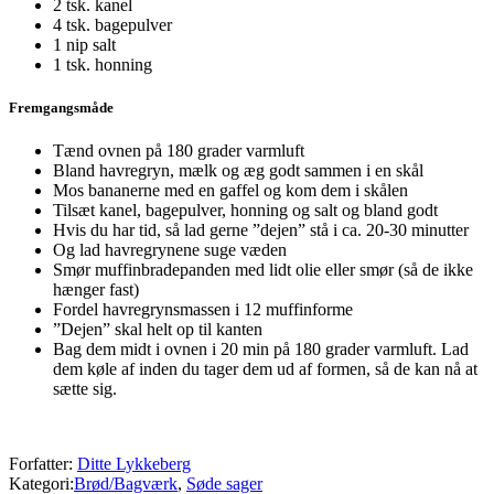
2 tsk. kanel
4 tsk. bagepulver
1 nip salt
1 tsk. honning
Fremgangsmåde
Tænd ovnen på 180 grader varmluft
Bland havregryn, mælk og æg godt sammen i en skål
Mos bananerne med en gaffel og kom dem i skålen
Tilsæt kanel, bagepulver, honning og salt og bland godt
Hvis du har tid, så lad gerne ”dejen” stå i ca. 20-30 minutter
Og lad havregrynene suge væden
Smør muffinbradepanden med lidt olie eller smør (så de ikke
hænger fast)
Fordel havregrynsmassen i 12 muffinforme
”Dejen” skal helt op til kanten
Bag dem midt i ovnen i 20 min på 180 grader varmluft. Lad
dem køle af inden du tager dem ud af formen, så de kan nå at
sætte sig.
Forfatter:
Ditte Lykkeberg
Kategori:
Brød/Bagværk
,
Søde sager