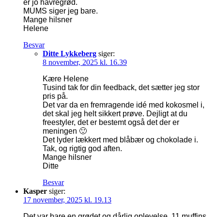
er jo havregrød.
MUMS siger jeg bare.
Mange hilsner
Helene
Besvar
Ditte Lykkeberg
siger:
8 november, 2025 kl. 16.39
Kære Helene
Tusind tak for din feedback, det sætter jeg stor
pris på.
Det var da en fremragende idé med kokosmel i,
det skal jeg helt sikkert prøve. Dejligt at du
freestyler, det er bestemt også det der er
meningen 🙂
Det lyder lækkert med blåbær og chokolade i.
Tak, og rigtig god aften.
Mange hilsner
Ditte
Besvar
Kasper
siger:
17 november, 2025 kl. 19.13
Det var bare en grødet og dårlig oplevelse. 11 muffins