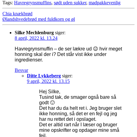
Tags:
Havregrynsmuffins
,
sødt uden sukker
,
madpakkevenlig
Chia knækbrød
Ølandshvedebrød med fuldkorn og øl
Silke Mechlenburg
siger:
8 april, 2022 kl. 13.24
Havregrynsmuffin – de ser lækre ud 😉 hvir meget
honning skal der i? Det står vist ikke under
ingredienser.
Besvar
Ditte Lykkeberg
siger:
9 april, 2022 kl. 13.15
Hej Silke,
Tusind tak, de smager også bare så
godt 🙂
Det har du da helt ret i. Jeg bruger slet
ikke honning, så det er en fejl og jeg
har nu rettet det i opslaget.
Det er altid rart når I læser og bruger
mine opskrifter og opdager mine små
fejl.