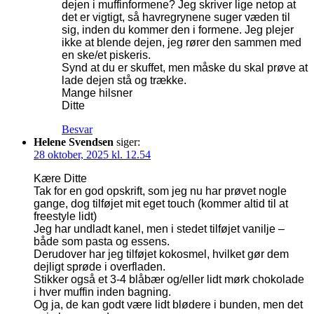
dejen i muffinformene? Jeg skriver lige netop at
det er vigtigt, så havregrynene suger væden til
sig, inden du kommer den i formene. Jeg plejer
ikke at blende dejen, jeg rører den sammen med
en ske/et piskeris.
Synd at du er skuffet, men måske du skal prøve at
lade dejen stå og trække.
Mange hilsner
Ditte
Besvar
Helene Svendsen
siger:
28 oktober, 2025 kl. 12.54
Kære Ditte
Tak for en god opskrift, som jeg nu har prøvet nogle
gange, dog tilføjet mit eget touch (kommer altid til at
freestyle lidt)
Jeg har undladt kanel, men i stedet tilføjet vanilje –
både som pasta og essens.
Derudover har jeg tilføjet kokosmel, hvilket gør dem
dejligt sprøde i overfladen.
Stikker også et 3-4 blåbær og/eller lidt mørk chokolade
i hver muffin inden bagning.
Og ja, de kan godt være lidt blødere i bunden, men det