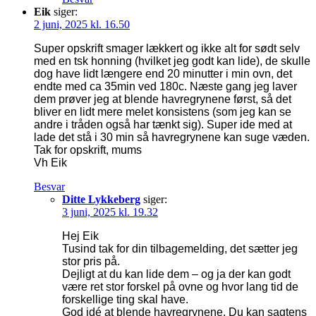
Eik
siger:
2 juni, 2025 kl. 16.50
Super opskrift smager lækkert og ikke alt for sødt selv
med en tsk honning (hvilket jeg godt kan lide), de skulle
dog have lidt længere end 20 minutter i min ovn, det
endte med ca 35min ved 180c. Næste gang jeg laver
dem prøver jeg at blende havregrynene først, så det
bliver en lidt mere melet konsistens (som jeg kan se
andre i tråden også har tænkt sig). Super ide med at
lade det stå i 30 min så havregrynene kan suge væden.
Tak for opskrift, mums
Vh Eik
Besvar
Ditte Lykkeberg
siger:
3 juni, 2025 kl. 19.32
Hej Eik
Tusind tak for din tilbagemelding, det sætter jeg
stor pris på.
Dejligt at du kan lide dem – og ja der kan godt
være ret stor forskel på ovne og hvor lang tid de
forskellige ting skal have.
God idé at blende havregrynene. Du kan sagtens