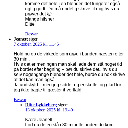
komme det hele i en blender, det fungerer også
rigtig godt. Du må endelig skrive til mig hvis du
prøver det 🙂
Mange hilsner
Ditte
Besvar
Jeanett
siger:
7 oktober, 2025 kl. 11.45
Hold nu op de virkede som grød i bunden næsten efter
30 min..
Hvis det er meningen man skal lade dem stå noget tid
på bordet efter bagning – bør du skrive det.. hvis du
selv nogengange blender det hele, burde du nok skrive
at det kan man også
Ja undskyld – men jeg sidder og er skuffet og glad for
jeg ikke bagte til gæster ihvertfald
Besvar
Ditte Lykkeberg
siger:
13 oktober, 2025 kl. 19.49
Kære Jeanett
Lod du dejen stå i 30 minutter inden du kom