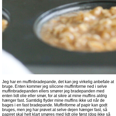
Jeg har en muffinbradepande, det kan jeg virkelig anbefale at
bruge. Enten kommer jeg silicone muffinforme ned i selve
muffinbradepanden ellers smører jeg bradepanden med
enten lidt olie eller smør, for at sikre at mine muffins aldrig
hænger fast. Samtidig flyder mine muffins ikke ud når de
bages i en fast bradepande. Muffinforme af papir kan godt
bruges, men jeg har prøvet at selve dejen hænger fast, så
papiret skal helt klart smøres med lidt olie først (dog ikke så