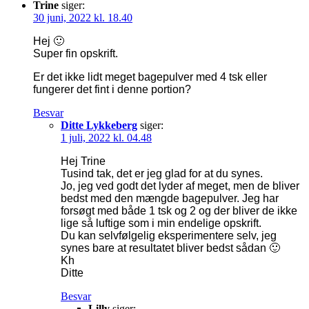
Trine
siger:
30 juni, 2022 kl. 18.40
Hej 🙂
Super fin opskrift.
Er det ikke lidt meget bagepulver med 4 tsk eller
fungerer det fint i denne portion?
Besvar
Ditte Lykkeberg
siger:
1 juli, 2022 kl. 04.48
Hej Trine
Tusind tak, det er jeg glad for at du synes.
Jo, jeg ved godt det lyder af meget, men de bliver
bedst med den mængde bagepulver. Jeg har
forsøgt med både 1 tsk og 2 og der bliver de ikke
lige så luftige som i min endelige opskrift.
Du kan selvfølgelig eksperimentere selv, jeg
synes bare at resultatet bliver bedst sådan 🙂
Kh
Ditte
Besvar
Lilly
siger: