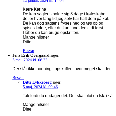
12 januar, 2024 kl. 14.04
Kære Karina
De kan sagtens holde sig 3 dage i køleskabet,
det er hvor lang tid jeg selv har haft dem på køl.
De kan dog sagtens fryses ned og tøs op og
spises kolde, eller du kan lune dem lidt først.
Håber du kan bruge opskriften.
Mange hilsner
Ditte
Besvar
Jens Erik Overgaard
siger:
5 maj, 2024 kl. 08.33
Der står ikke honning i opskriften, hvor meget skal der i.
Besvar
Ditte Lykkeberg
siger:
5 maj, 2024 kl. 09.46
Tak fordi du opdager det. Der skal blot en tsk. i 🙂
Mange hilsner
Ditte