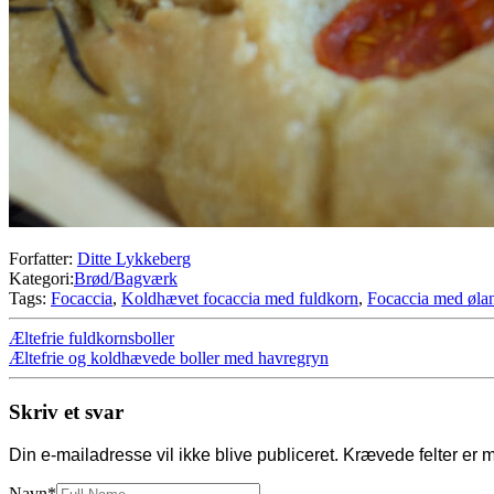
Forfatter:
Ditte Lykkeberg
Kategori:
Brød/Bagværk
Tags:
Focaccia
,
Koldhævet focaccia med fuldkorn
,
Focaccia med øla
Æltefrie fuldkornsboller
Æltefrie og koldhævede boller med havregryn
Skriv et svar
Din e-mailadresse vil ikke blive publiceret.
Krævede felter er 
Navn
*