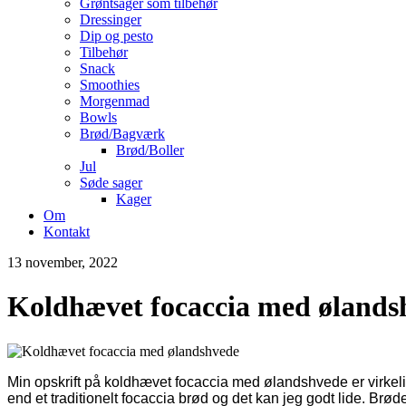
Grøntsager som tilbehør
Dressinger
Dip og pesto
Tilbehør
Snack
Smoothies
Morgenmad
Bowls
Brød/Bagværk
Brød/Boller
Jul
Søde sager
Kager
Om
Kontakt
13 november, 2022
Koldhævet focaccia med ølands
Min opskrift på koldhævet focaccia med ølandshvede er virkeli
end et traditionelt focaccia brød og det kan jeg godt lide. Brød