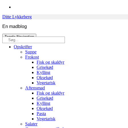
Skip
to
Ditte Lykkeberg
content
En madblog
Toggle Navigation
Søg
efter:
Opskrifter
Suppe
Frokost
Fisk og skaldyr
Grisekød
Kylling
Oksekød
Vegetarisk
Aftensmad
Fisk og skaldyr
Grisekød
Kylling
Oksekød
Pasta
Vegetarisk
Salater