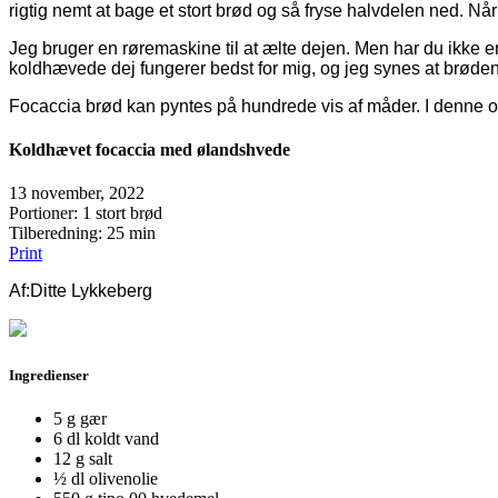
rigtig nemt at bage et stort brød og så fryse halvdelen ned. Nå
Jeg bruger en røremaskine til at ælte dejen. Men har du ikke e
koldhævede dej fungerer bedst for mig, og jeg synes at brød
Focaccia brød kan pyntes på hundrede vis af måder. I denne opsk
Koldhævet focaccia med ølandshvede
13 november, 2022
Portioner
: 1 stort brød
Tilberedning
: 25 min
Print
Af:
Ditte Lykkeberg
Ingredienser
5 g gær
6 dl koldt vand
12 g salt
½ dl olivenolie