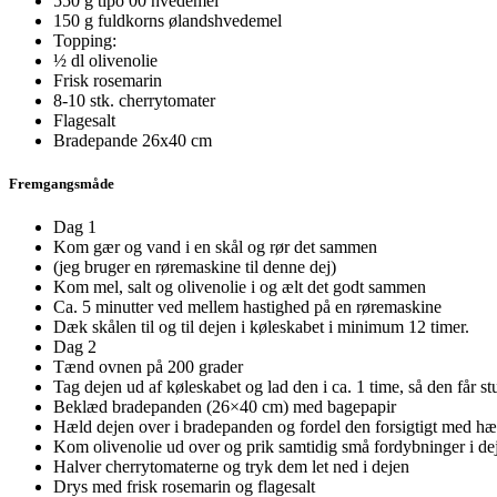
550 g tipo 00 hvedemel
150 g fuldkorns ølandshvedemel
Topping:
½ dl olivenolie
Frisk rosemarin
8-10 stk. cherrytomater
Flagesalt
Bradepande 26x40 cm
Fremgangsmåde
Dag 1
Kom gær og vand i en skål og rør det sammen
(jeg bruger en røremaskine til denne dej)
Kom mel, salt og olivenolie i og ælt det godt sammen
Ca. 5 minutter ved mellem hastighed på en røremaskine
Dæk skålen til og til dejen i køleskabet i minimum 12 timer.
Dag 2
Tænd ovnen på 200 grader
Tag dejen ud af køleskabet og lad den i ca. 1 time, så den får s
Beklæd bradepanden (26×40 cm) med bagepapir
Hæld dejen over i bradepanden og fordel den forsigtigt med h
Kom olivenolie ud over og prik samtidig små fordybninger i de
Halver cherrytomaterne og tryk dem let ned i dejen
Drys med frisk rosemarin og flagesalt