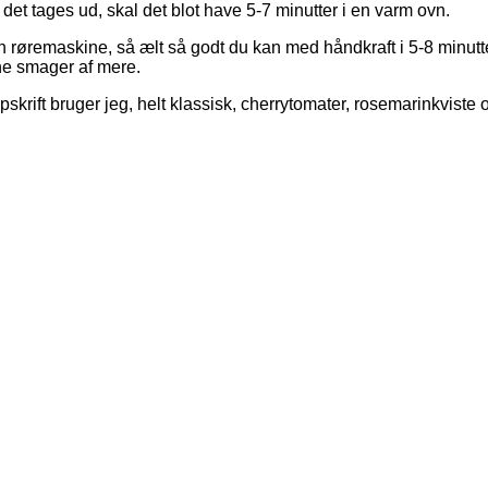
r det tages ud, skal det blot have 5-7 minutter i en varm ovn.
n røremaskine, så ælt så godt du kan med håndkraft i 5-8 minutt
ene smager af mere.
rift bruger jeg, helt klassisk, cherrytomater, rosemarinkviste og