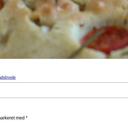
ndshvede
markeret med
*