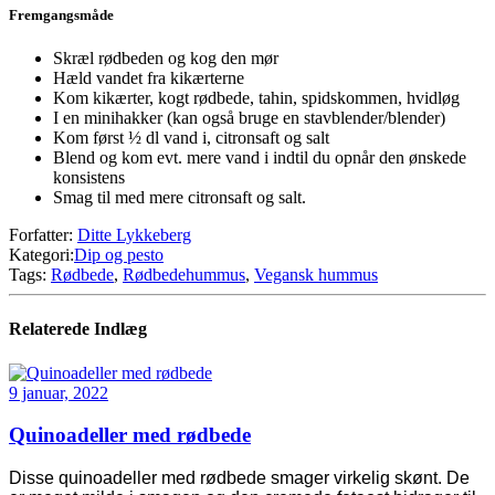
Fremgangsmåde
Skræl rødbeden og kog den mør
Hæld vandet fra kikærterne
Kom kikærter, kogt rødbede, tahin, spidskommen, hvidløg
I en minihakker (kan også bruge en stavblender/blender)
Kom først ½ dl vand i, citronsaft og salt
Blend og kom evt. mere vand i indtil du opnår den ønskede
konsistens
Smag til med mere citronsaft og salt.
Forfatter:
Ditte Lykkeberg
Kategori:
Dip og pesto
Tags:
Rødbede
,
Rødbedehummus
,
Vegansk hummus
Relaterede Indlæg
9 januar, 2022
Quinoadeller med rødbede
Disse quinoadeller med rødbede smager virkelig skønt. De