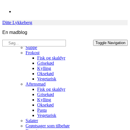
Skip
to
content
Ditte Lykkeberg
En madblog
Søg
Opskrifter
Toggle Navigation
efter:
Suppe
Frokost
Fisk og skaldyr
Grisekød
Kylling
Oksekød
Vegetarisk
Aftensmad
Fisk og skaldyr
Grisekød
Kylling
Oksekød
Pasta
Vegetarisk
Salater
Grøntsager som tilbehør