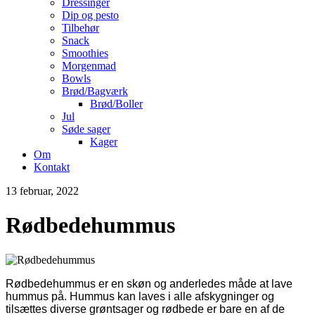
Dressinger
Dip og pesto
Tilbehør
Snack
Smoothies
Morgenmad
Bowls
Brød/Bagværk
Brød/Boller
Jul
Søde sager
Kager
Om
Kontakt
13 februar, 2022
Rødbedehummus
Rødbedehummus er en skøn og anderledes måde at lave
hummus på. Hummus kan laves i alle afskygninger og
tilsættes diverse grøntsager og rødbede er bare en af de