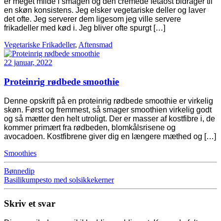
er meget milde i smagen og den cremede fetaost bidrager til
en skøn konsistens. Jeg elsker vegetariske deller og laver
det ofte. Jeg serverer dem ligesom jeg ville servere
frikadeller med kød i. Jeg bliver ofte spurgt […]
Vegetariske Frikadeller
,
Aftensmad
22 januar, 2022
Proteinrig rødbede smoothie
Denne opskrift på en proteinrig rødbede smoothie er virkelig
skøn. Først og fremmest, så smager smoothien virkelig godt
og så mætter den helt utroligt. Der er masser af kostfibre i, de
kommer primært fra rødbeden, blomkålsrisene og
avocadoen. Kostfibrene giver dig en længere mæthed og […]
Smoothies
Bønnedip
Basilikumpesto med solsikkekerner
Skriv et svar