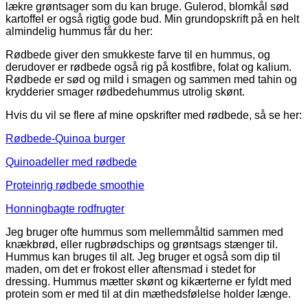
lækre grøntsager som du kan bruge. Gulerod, blomkål sød
kartoffel er også rigtig gode bud. Min grundopskrift på en helt
almindelig hummus får du her:
Rødbede giver den smukkeste farve til en hummus, og
derudover er rødbede også rig på kostfibre, folat og kalium.
Rødbede er sød og mild i smagen og sammen med tahin og
krydderier smager rødbedehummus utrolig skønt.
Hvis du vil se flere af mine opskrifter med rødbede, så se her:
Rødbede-Quinoa burger
Quinoadeller med rødbede
Proteinrig rødbede smoothie
Honningbagte rodfrugter
Jeg bruger ofte hummus som mellemmåltid sammen med
knækbrød, eller rugbrødschips og grøntsags stænger til.
Hummus kan bruges til alt. Jeg bruger et også som dip til
maden, om det er frokost eller aftensmad i stedet for
dressing. Hummus mætter skønt og kikærterne er fyldt med
protein som er med til at din mæthedsfølelse holder længe.