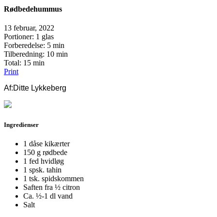
Rødbedehummus
13 februar, 2022
Portioner
: 1 glas
Forberedelse
: 5 min
Tilberedning
: 10 min
Total
: 15 min
Print
Af:
Ditte Lykkeberg
Ingredienser
1 dåse kikærter
150 g rødbede
1 fed hvidløg
1 spsk. tahin
1 tsk. spidskommen
Saften fra ½ citron
Ca. ½-1 dl vand
Salt