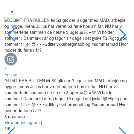
•
Follow
GLIMT FRA RULLEN 📸 Så gik der 3 uger med MAD, arbejde og
hygge, mens Julius har været på ferie hos sin far. NU har vi
sommerferie sammen de næste 3 uger 🙏🏻☀️🩵 Vi holder
•
sommer i Danmark i år og tager 10 dage i det jyske 🥰 Rigtig god
Fo
sommer til jer 😎 • • • #dittelykkebergmadblog #sommermad Hvor
LE
holder du ferie i år?
he
3 uger ago
og
View on Instagram
|
Je
1/9
hv