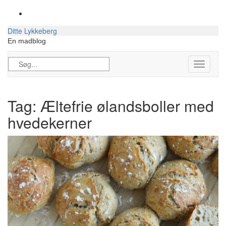
Skip
to
content
Ditte Lykkeberg
En madblog
Søg
Toggle
efter:
Navigati
Tag:
Æltefrie ølandsboller med
hvedekerner