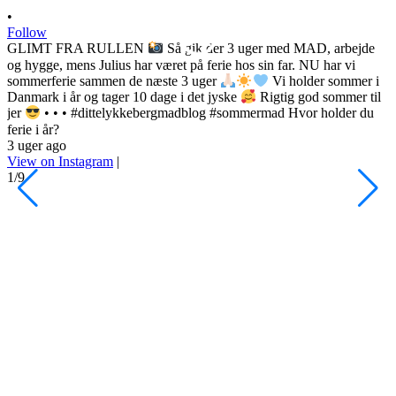
•
Follow
GLIMT FRA RULLEN
Så gik der 3 uger med MAD, arbejde
og hygge, mens Julius har været på ferie hos sin far. NU har vi
sommerferie sammen de næste 3 uger
Vi holder sommer i
Danmark i år og tager 10 dage i det jyske
Rigtig god sommer til
•
jer
• • • #dittelykkebergmadblog #sommermad Hvor holder du
F
ferie i år?
3 uger ago
h
View on Instagram
|
s
1/9
l
d
s
o
P
d
#
4
V
2