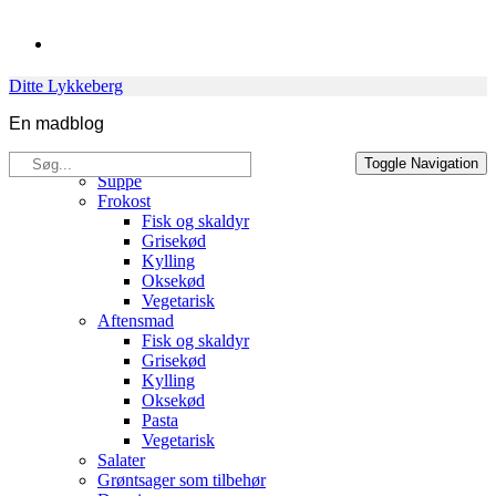
Skip
to
content
Ditte Lykkeberg
En madblog
Søg
Opskrifter
Toggle Navigation
efter:
Suppe
Frokost
Fisk og skaldyr
Grisekød
Kylling
Oksekød
Vegetarisk
Aftensmad
Fisk og skaldyr
Grisekød
Kylling
Oksekød
Pasta
Vegetarisk
Salater
Grøntsager som tilbehør