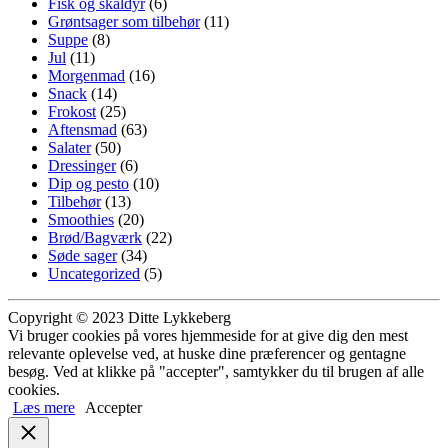
Fisk og skaldyr
(6)
Grøntsager som tilbehør
(11)
Suppe
(8)
Jul
(11)
Morgenmad
(16)
Snack
(14)
Frokost
(25)
Aftensmad
(63)
Salater
(50)
Dressinger
(6)
Dip og pesto
(10)
Tilbehør
(13)
Smoothies
(20)
Brød/Bagværk
(22)
Søde sager
(34)
Uncategorized
(5)
Copyright © 2023 Ditte Lykkeberg
Vi bruger cookies på vores hjemmeside for at give dig den mest
relevante oplevelse ved, at huske dine præferencer og gentagne
besøg. Ved at klikke på "accepter", samtykker du til brugen af alle
cookies.
Læs mere
Accepter