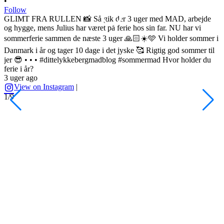
•
Follow
GLIMT FRA RULLEN 📸 Så gik der 3 uger med MAD, arbejde
og hygge, mens Julius har været på ferie hos sin far. NU har vi
sommerferie sammen de næste 3 uger 🙏🏻☀️🩵 Vi holder sommer i
•
Danmark i år og tager 10 dage i det jyske 🥰 Rigtig god sommer til
F
jer 😎 • • • #dittelykkebergmadblog #sommermad Hvor holder du
L
ferie i år?
3 uger ago
h
View on Instagram
|
s
1/9
l
d
s
o
A
H
#
4
2