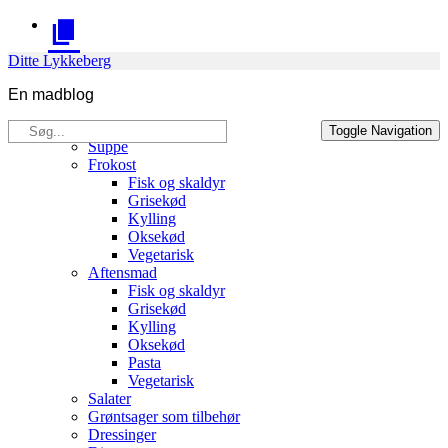
Skip
to
content
Ditte Lykkeberg
En madblog
Søg
Opskrifter
Toggle Navigation
efter:
Suppe
Frokost
Fisk og skaldyr
Grisekød
Kylling
Oksekød
Vegetarisk
Aftensmad
Fisk og skaldyr
Grisekød
Kylling
Oksekød
Pasta
Vegetarisk
Salater
Grøntsager som tilbehør
Dressinger