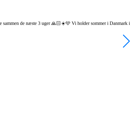
ie sammen de næste 3 uger 🙏🏻☀️🩵 Vi holder sommer i Danmark i
•
F
L
f
H
f
4
V
2