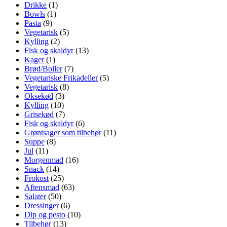
Drikke
(1)
Bowls
(1)
Pasta
(9)
Vegetarisk
(5)
Kylling
(2)
Fisk og skaldyr
(13)
Kager
(1)
Brød/Boller
(7)
Vegetariske Frikadeller
(5)
Vegetarisk
(8)
Oksekød
(3)
Kylling
(10)
Grisekød
(7)
Fisk og skaldyr
(6)
Grøntsager som tilbehør
(11)
Suppe
(8)
Jul
(11)
Morgenmad
(16)
Snack
(14)
Frokost
(25)
Aftensmad
(63)
Salater
(50)
Dressinger
(6)
Dip og pesto
(10)
Tilbehør
(13)