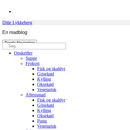
Skip
to
content
Ditte Lykkeberg
En madblog
Toggle Navigation
Søg
efter:
Opskrifter
Suppe
Frokost
Fisk og skaldyr
Grisekød
Kylling
Oksekød
Vegetarisk
Aftensmad
Fisk og skaldyr
Grisekød
Kylling
Oksekød
Pasta
Vegetarisk