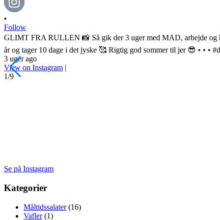
•
Follow
GLIMT FRA RULLEN 📸 Så gik der 3 uger med MAD, arbejde og hygge
år og tager 10 dage i det jyske 🥰 Rigtig god sommer til jer 😎 • • 
3 uger ago
View on Instagram
|
1/9
Se på Instagram
Kategorier
Måltidssalater
(16)
Vafler
(1)