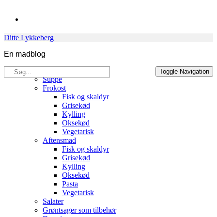
Skip
to
content
Ditte Lykkeberg
En madblog
Søg
Opskrifter
Toggle Navigation
efter:
Suppe
Frokost
Fisk og skaldyr
Grisekød
Kylling
Oksekød
Vegetarisk
Aftensmad
Fisk og skaldyr
Grisekød
Kylling
Oksekød
Pasta
Vegetarisk
Salater
Grøntsager som tilbehør