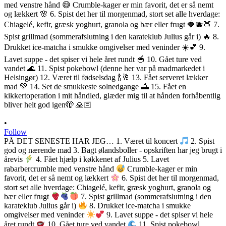
•
Follow
PÅ DET SENESTE HAR JEG… 1. Været til koncert
2. Spist
god og nærende mad 3. Bagt ølandsboller - opskriften har jeg brugt i
årevis
4. Fået hjælp i køkkenet af Julius 5. Lavet
rabarbercrumble med venstre hånd
Crumble-kager er min
favorit, det er så nemt og lækkert
6. Spist det her til morgenmad,
stort set alle hverdage: Chiagelé, kefir, græsk yoghurt, granola og
bær eller frugt
7. Spist grillmad (sommerafslutning i den
karateklub Julius går i)
8. Drukket ice-matcha i smukke
omgivelser med veninder
9. Lavet suppe - det spiser vi hele
året rundt
10. Gået ture ved vandet
11. Spist pokebowl