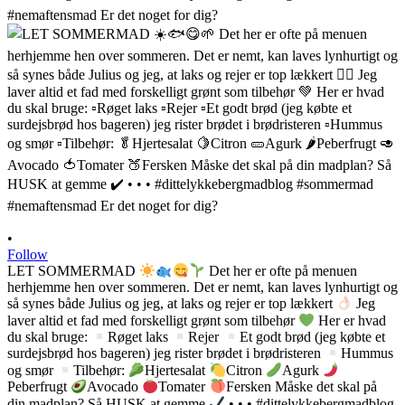
•
Follow
LET SOMMERMAD
Det her er ofte på menuen
herhjemme hen over sommeren. Det er nemt, kan laves lynhurtigt og
så synes både Julius og jeg, at laks og rejer er top lækkert
Jeg
laver altid et fad med forskelligt grønt som tilbehør
Her er hvad
du skal bruge:
Røget laks
Rejer
Et godt brød (jeg købte et
surdejsbrød hos bageren) jeg rister brødet i brødristeren
Hummus
og smør
Tilbehør:
Hjertesalat
Citron
Agurk
Peberfrugt
Avocado
Tomater
Fersken Måske det skal på
din madplan? Så HUSK at gemme
• • • #dittelykkebergmadblog