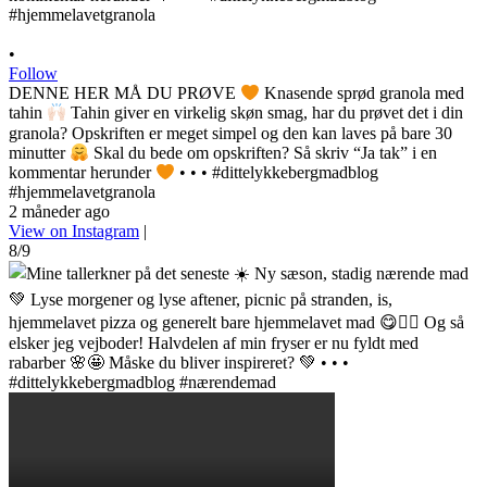
•
Follow
DENNE HER MÅ DU PRØVE
Knasende sprød granola med
tahin
Tahin giver en virkelig skøn smag, har du prøvet det i din
granola? Opskriften er meget simpel og den kan laves på bare 30
minutter
Skal du bede om opskriften? Så skriv “Ja tak” i en
kommentar herunder
• • • #dittelykkebergmadblog
#hjemmelavetgranola
2 måneder ago
View on Instagram
|
8/9