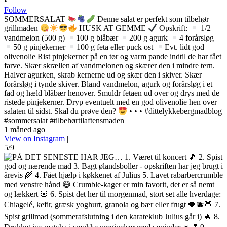
•
Follow
SOMMERSALAT
Denne salat er perfekt som tilbehør
grillmaden
HUSK AT GEMME
Opskrift:
1/2
vandmelon (500 g)
100 g blåbær
200 g agurk
4 forårsløg
50 g pinjekerner
100 g feta eller puck ost
Evt. lidt god
olivenolie Rist pinjekerner på en tør og varm pande indtil de har fået
farve. Skær skrællen af vandmelonen og skærer den i mindre tern.
Halver agurken, skrab kernerne ud og skær den i skiver. Skær
forårsløg i tynde skiver. Bland vandmelon, agurk og forårsløg i et
fad og hæld blåbær henover. Smuldr fetaen ud over og drys med de
ristede pinjekerner. Dryp eventuelt med en god olivenolie hen over
salaten til sidst. Skal du prøve den?
• • • #dittelykkebergmadblog
#sommersalat #tilbehørtilaftensmaden
1 måned ago
View on Instagram
|
5/9