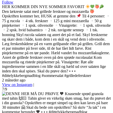
Follow
HER KOMMER DIN NYE SOMMER FAVORIT
Den lækreste salat med grillede ferskner og mozzarella
Opskriften kommer her, HUSK at gemme den
Til 4 personer:
75 g rucola
4 stk. ferskner
125 g mini mozzarella
50 g
pinjekerner
1 spsk. olivenolie
Vinaigrette:
1 spsk. olivenolie
2 spsk. hvid balsamico
2 tsk. ravigotte sennep
1 tsk.
honning Skyl rucola salaten og anret det på et fad. Skyl fersknerne
og skær dem i både, kom dem i en skål og vend dem i olivenolie.
Læg ferskenbådene på en varm grillpande eller på grillen. Grill dem
et par minutter på hver side, til de har fået lidt farve. Rist
pinjekernerne på en tør pande. Hæld vandet fra mozzarellakuglerne.
Anret de grillede ferskner oven på den sprøde rucolasalat Kom
mozzarella og ristede pinjekerner på. Vinaigrette: Rør alle
ingredienserne sammen i en lille skål og hæld ud over salaten lige
inden den skal spises. Skal du prøve den? • • •
#dittelykkebergmadblog #sommersalat #grilledeferskner
2 måneder ago
View on Instagram
|
7/9