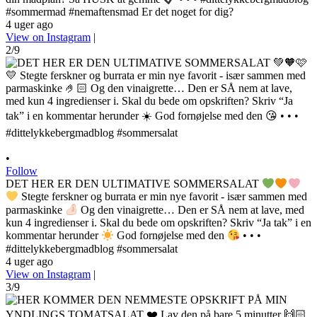
#sommermad #nemaftensmad Er det noget for dig?
4 uger ago
View on Instagram
|
2/9
•
Follow
DET HER ER DEN ULTIMATIVE SOMMERSALAT
Stegte ferskner og burrata er min nye favorit - især sammen med
parmaskinke
Og den vinaigrette… Den er SÅ nem at lave, med
kun 4 ingredienser i. Skal du bede om opskriften? Skriv “Ja tak” i en
kommentar herunder
God fornøjelse med den
• • •
#dittelykkebergmadblog #sommersalat
4 uger ago
View on Instagram
|
3/9