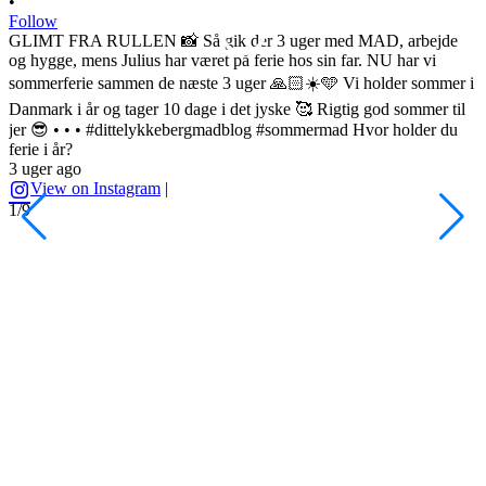
•
Follow
GLIMT FRA RULLEN 📸 Så gik der 3 uger med MAD, arbejde
og hygge, mens Julius har været på ferie hos sin far. NU har vi
sommerferie sammen de næste 3 uger 🙏🏻☀️🩵 Vi holder sommer i
•
Danmark i år og tager 10 dage i det jyske 🥰 Rigtig god sommer til
F
jer 😎 • • • #dittelykkebergmadblog #sommermad Hvor holder du
L
ferie i år?
3 uger ago
h
View on Instagram
|
s
1/9
l
d
s
o
A
H
#
3
2