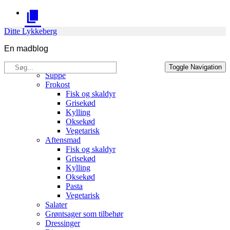
Skip
to
content
Ditte Lykkeberg
En madblog
Søg
Opskrifter
Toggle Navigation
efter:
Suppe
Frokost
Fisk og skaldyr
Grisekød
Kylling
Oksekød
Vegetarisk
Aftensmad
Fisk og skaldyr
Grisekød
Kylling
Oksekød
Pasta
Vegetarisk
Salater
Grøntsager som tilbehør
Dressinger