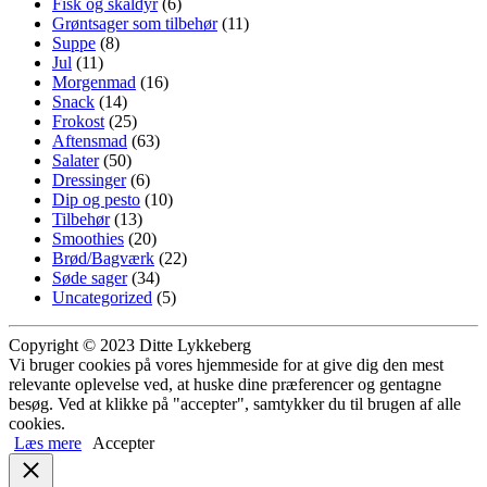
Fisk og skaldyr
(6)
Grøntsager som tilbehør
(11)
Suppe
(8)
Jul
(11)
Morgenmad
(16)
Snack
(14)
Frokost
(25)
Aftensmad
(63)
Salater
(50)
Dressinger
(6)
Dip og pesto
(10)
Tilbehør
(13)
Smoothies
(20)
Brød/Bagværk
(22)
Søde sager
(34)
Uncategorized
(5)
Copyright © 2023 Ditte Lykkeberg
Vi bruger cookies på vores hjemmeside for at give dig den mest
relevante oplevelse ved, at huske dine præferencer og gentagne
besøg. Ved at klikke på "accepter", samtykker du til brugen af alle
cookies.
Læs mere
Accepter