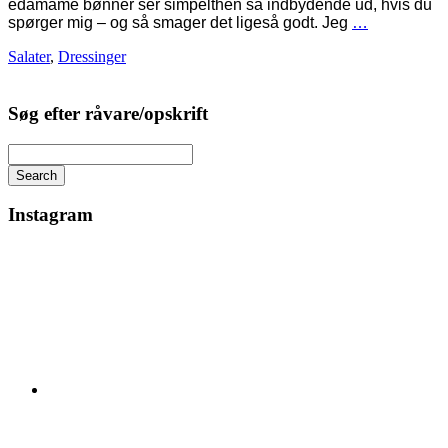
edamame bønner ser simpelthen så indbydende ud, hvis du
spørger mig – og så smager det ligeså godt. Jeg
…
Salater
,
Dressinger
Søg efter råvare/opskrift
Search
Instagram