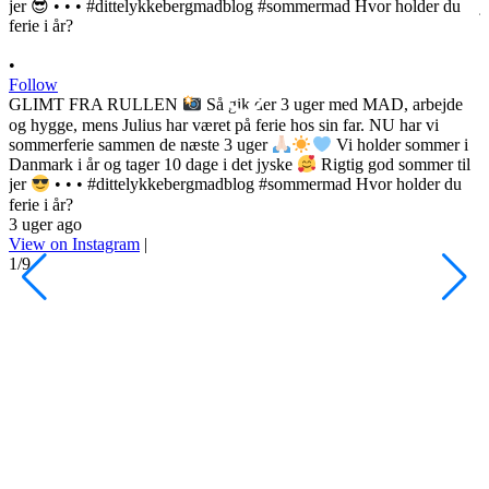
•
Follow
GLIMT FRA RULLEN
Så gik der 3 uger med MAD, arbejde
og hygge, mens Julius har været på ferie hos sin far. NU har vi
sommerferie sammen de næste 3 uger
Vi holder sommer i
Danmark i år og tager 10 dage i det jyske
Rigtig god sommer til
•
jer
• • • #dittelykkebergmadblog #sommermad Hvor holder du
F
ferie i år?
3 uger ago
h
View on Instagram
|
s
1/9
l
d
s
o
P
d
#
4
V
2