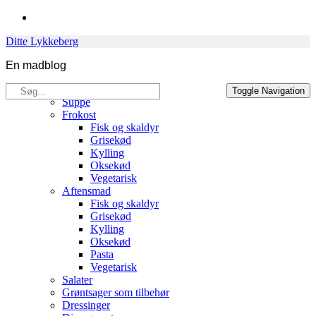
Skip
to
Ditte Lykkeberg
content
En madblog
Søg
Opskrifter
Toggle Navigation
efter:
Suppe
Frokost
Fisk og skaldyr
Grisekød
Kylling
Oksekød
Vegetarisk
Aftensmad
Fisk og skaldyr
Grisekød
Kylling
Oksekød
Pasta
Vegetarisk
Salater
Grøntsager som tilbehør
Dressinger