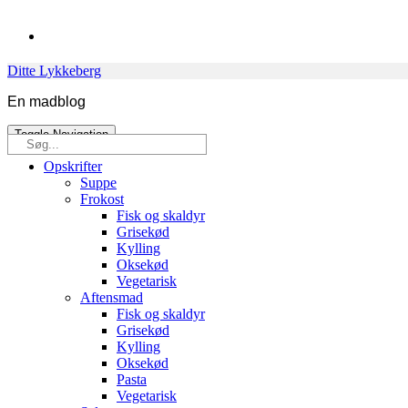
Skip
to
content
Ditte Lykkeberg
En madblog
Toggle Navigation
Søg
efter:
Opskrifter
Suppe
Frokost
Fisk og skaldyr
Grisekød
Kylling
Oksekød
Vegetarisk
Aftensmad
Fisk og skaldyr
Grisekød
Kylling
Oksekød
Pasta
Vegetarisk