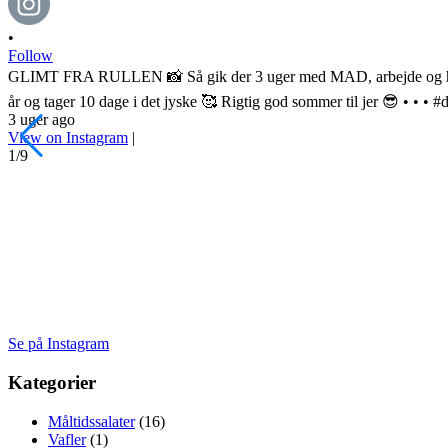
•
Follow
GLIMT FRA RULLEN 📸 Så gik der 3 uger med MAD, arbejde og hygge
år og tager 10 dage i det jyske 🥰 Rigtig god sommer til jer 😎 • • 
3 uger ago
View on Instagram
|
1/9
Se på Instagram
Kategorier
Måltidssalater
(16)
Vafler
(1)