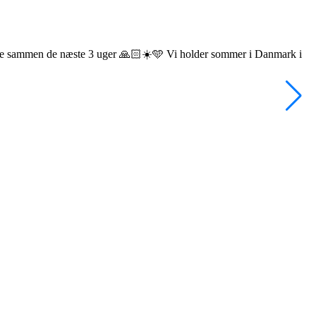
ie sammen de næste 3 uger 🙏🏻☀️🩵 Vi holder sommer i Danmark i
•
F
L
f
H
f
3
V
2