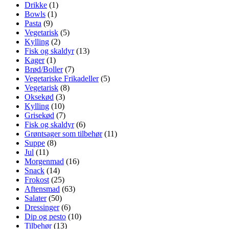
Drikke
(1)
Bowls
(1)
Pasta
(9)
Vegetarisk
(5)
Kylling
(2)
Fisk og skaldyr
(13)
Kager
(1)
Brød/Boller
(7)
Vegetariske Frikadeller
(5)
Vegetarisk
(8)
Oksekød
(3)
Kylling
(10)
Grisekød
(7)
Fisk og skaldyr
(6)
Grøntsager som tilbehør
(11)
Suppe
(8)
Jul
(11)
Morgenmad
(16)
Snack
(14)
Frokost
(25)
Aftensmad
(63)
Salater
(50)
Dressinger
(6)
Dip og pesto
(10)
Tilbehør
(13)