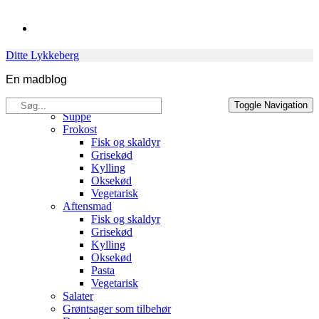
Skip
to
content
Ditte Lykkeberg
En madblog
Søg
Opskrifter
Toggle Navigation
efter:
Suppe
Frokost
Fisk og skaldyr
Grisekød
Kylling
Oksekød
Vegetarisk
Aftensmad
Fisk og skaldyr
Grisekød
Kylling
Oksekød
Pasta
Vegetarisk
Salater
Grøntsager som tilbehør