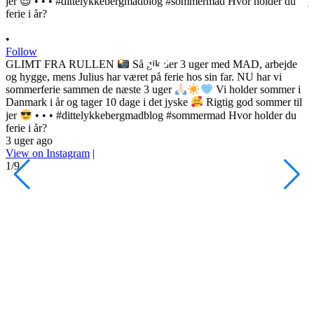
•
Follow
GLIMT FRA RULLEN
Så gik der 3 uger med MAD, arbejde
og hygge, mens Julius har været på ferie hos sin far. NU har vi
sommerferie sammen de næste 3 uger
Vi holder sommer i
Danmark i år og tager 10 dage i det jyske
Rigtig god sommer til
•
jer
• • • #dittelykkebergmadblog #sommermad Hvor holder du
F
ferie i år?
3 uger ago
h
View on Instagram
|
s
1/9
l
d
s
o
P
d
#
4
V
2