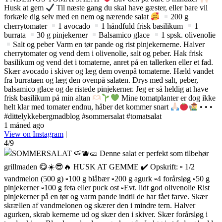
Husk at gem
Til næste gang du skal have gæster, eller bare vil
forkæle dig selv med en nem og nærende salat
200 g
cherrytomater
1 avocado
1 håndfuld frisk basilikum
1
burrata
30 g pinjekerner
Balsamico glace
1 spsk. olivenolie
Salt og peber Varm en tør pande og rist pinjekernerne. Halver
cherrytomater og vend dem i olivenolie, salt og peber. Hak frisk
basilikum og vend det i tomaterne, anret på en tallerken eller et fad.
Skær avocado i skiver og læg dem ovenpå tomaterne. Hæld vandet
fra burrataen og læg den ovenpå salaten. Drys med salt, peber,
balsamico glace og de ristede pinjekerner. Jeg er så heldig at have
frisk basilikum på min altan
Mine tomatplanter er dog ikke
helt klar med tomater endnu, håber det kommer snart
• • •
#dittelykkebergmadblog #sommersalat #tomatsalat
1 måned ago
View on Instagram
|
4/9