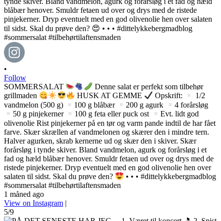
•
Follow
SOMMERSALAT
Denne salat er perfekt som tilbehør
grillmaden
HUSK AT GEMME
Opskrift:
1/2
vandmelon (500 g)
100 g blåbær
200 g agurk
4 forårsløg
50 g pinjekerner
100 g feta eller puck ost
Evt. lidt god
olivenolie Rist pinjekerner på en tør og varm pande indtil de har fået
farve. Skær skrællen af vandmelonen og skærer den i mindre tern.
Halver agurken, skrab kernerne ud og skær den i skiver. Skær
forårsløg i tynde skiver. Bland vandmelon, agurk og forårsløg i et
fad og hæld blåbær henover. Smuldr fetaen ud over og drys med de
ristede pinjekerner. Dryp eventuelt med en god olivenolie hen over
salaten til sidst. Skal du prøve den?
• • • #dittelykkebergmadblog
#sommersalat #tilbehørtilaftensmaden
1 måned ago
View on Instagram
|
5/9