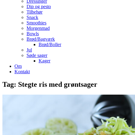
Dressinger
Dip og pesto
Tilbehør
Snack
Smoothies
Morgenmad
Bowls
Brød/Bagværk
Brød/Boller
Jul
Søde sager
Kager
Om
Kontakt
Tag:
Stegte ris med grøntsager