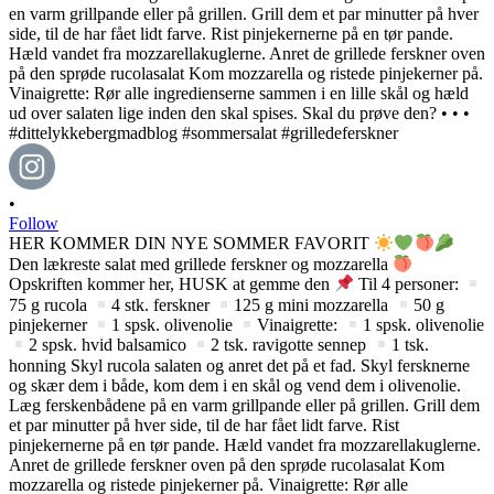
•
Follow
HER KOMMER DIN NYE SOMMER FAVORIT
Den lækreste salat med grillede ferskner og mozzarella
Opskriften kommer her, HUSK at gemme den
Til 4 personer:
75 g rucola
4 stk. ferskner
125 g mini mozzarella
50 g
pinjekerner
1 spsk. olivenolie
Vinaigrette:
1 spsk. olivenolie
2 spsk. hvid balsamico
2 tsk. ravigotte sennep
1 tsk.
honning Skyl rucola salaten og anret det på et fad. Skyl fersknerne
og skær dem i både, kom dem i en skål og vend dem i olivenolie.
Læg ferskenbådene på en varm grillpande eller på grillen. Grill dem
et par minutter på hver side, til de har fået lidt farve. Rist
pinjekernerne på en tør pande. Hæld vandet fra mozzarellakuglerne.
Anret de grillede ferskner oven på den sprøde rucolasalat Kom
mozzarella og ristede pinjekerner på. Vinaigrette: Rør alle