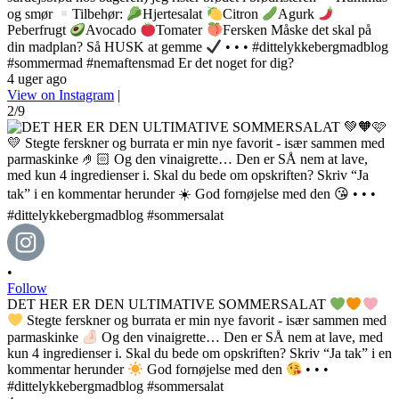
og smør
Tilbehør:
Hjertesalat
Citron
Agurk
Peberfrugt
Avocado
Tomater
Fersken Måske det skal på
din madplan? Så HUSK at gemme
• • • #dittelykkebergmadblog
#sommermad #nemaftensmad Er det noget for dig?
4 uger ago
View on Instagram
|
2/9
•
Follow
DET HER ER DEN ULTIMATIVE SOMMERSALAT
Stegte ferskner og burrata er min nye favorit - især sammen med
parmaskinke
Og den vinaigrette… Den er SÅ nem at lave, med
kun 4 ingredienser i. Skal du bede om opskriften? Skriv “Ja tak” i en
kommentar herunder
God fornøjelse med den
• • •
#dittelykkebergmadblog #sommersalat