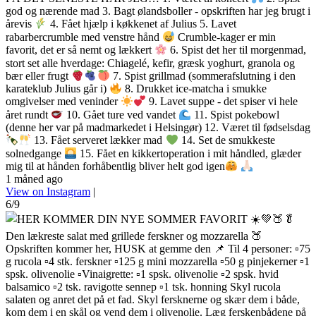
god og nærende mad 3. Bagt ølandsboller - opskriften har jeg brugt i
årevis
4. Fået hjælp i køkkenet af Julius 5. Lavet
rabarbercrumble med venstre hånd
Crumble-kager er min
favorit, det er så nemt og lækkert
6. Spist det her til morgenmad,
stort set alle hverdage: Chiagelé, kefir, græsk yoghurt, granola og
bær eller frugt
7. Spist grillmad (sommerafslutning i den
karateklub Julius går i)
8. Drukket ice-matcha i smukke
omgivelser med veninder
9. Lavet suppe - det spiser vi hele
året rundt
10. Gået ture ved vandet
11. Spist pokebowl
(denne her var på madmarkedet i Helsingør) 12. Været til fødselsdag
13. Fået serveret lækker mad
14. Set de smukkeste
solnedgange
15. Fået en kikkertoperation i mit håndled, glæder
mig til at hånden forhåbentlig bliver helt god igen
1 måned ago
View on Instagram
|
6/9