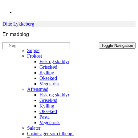
Skip
to
content
Ditte Lykkeberg
En madblog
Søg
Opskrifter
Toggle Navigation
efter:
Suppe
Frokost
Fisk og skaldyr
Grisekød
Kylling
Oksekød
Vegetarisk
Aftensmad
Fisk og skaldyr
Grisekød
Kylling
Oksekød
Pasta
Vegetarisk
Salater
Grøntsager som tilbehør