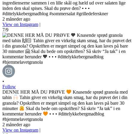
ingredienserne sammen i en lille skål og hæld ud over salaten lige
inden den skal spises. Skal du prøve den? • • •
#dittelykkebergmadblog #sommersalat #grilledeferskner
2 måneder ago
View on Instagram
|
7/9
•
Follow
DENNE HER MÅ DU PRØVE
Knasende sprød granola med
tahin
Tahin giver en virkelig skøn smag, har du prøvet det i din
granola? Opskriften er meget simpel og den kan laves på bare 30
minutter
Skal du bede om opskriften? Så skriv “Ja tak” i en
kommentar herunder
• • • #dittelykkebergmadblog
#hjemmelavetgranola
2 måneder ago
View on Instagram
|