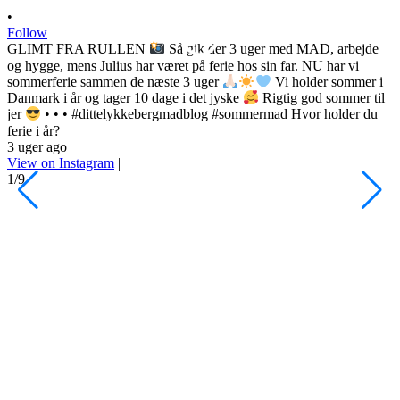
•
Follow
GLIMT FRA RULLEN
Så gik der 3 uger med MAD, arbejde
og hygge, mens Julius har været på ferie hos sin far. NU har vi
sommerferie sammen de næste 3 uger
Vi holder sommer i
Danmark i år og tager 10 dage i det jyske
Rigtig god sommer til
•
jer
• • • #dittelykkebergmadblog #sommermad Hvor holder du
F
ferie i år?
3 uger ago
h
View on Instagram
|
s
1/9
l
d
s
o
P
d
#
4
V
2