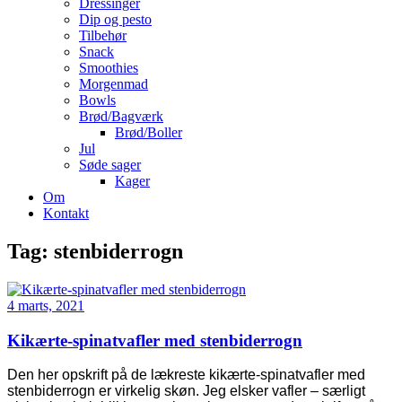
Dressinger
Dip og pesto
Tilbehør
Snack
Smoothies
Morgenmad
Bowls
Brød/Bagværk
Brød/Boller
Jul
Søde sager
Kager
Om
Kontakt
Tag:
stenbiderrogn
4 marts, 2021
Kikærte-spinatvafler med stenbiderrogn
Den her opskrift på de lækreste kikærte-spinatvafler med
stenbiderrogn er virkelig skøn. Jeg elsker vafler – særligt