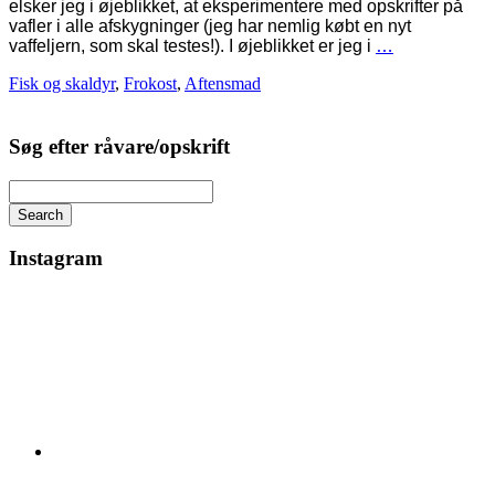
elsker jeg i øjeblikket, at eksperimentere med opskrifter på
vafler i alle afskygninger (jeg har nemlig købt en nyt
vaffeljern, som skal testes!). I øjeblikket er jeg i
…
Fisk og skaldyr
,
Frokost
,
Aftensmad
Søg efter råvare/opskrift
Search
Instagram