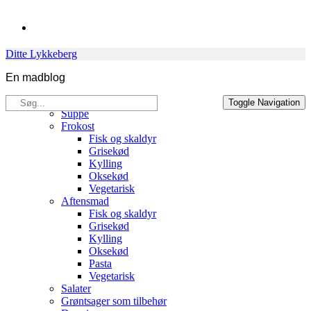
Skip
to
content
Ditte Lykkeberg
En madblog
Søg
Opskrifter
Toggle Navigation
efter:
Suppe
Frokost
Fisk og skaldyr
Grisekød
Kylling
Oksekød
Vegetarisk
Aftensmad
Fisk og skaldyr
Grisekød
Kylling
Oksekød
Pasta
Vegetarisk
Salater
Grøntsager som tilbehør