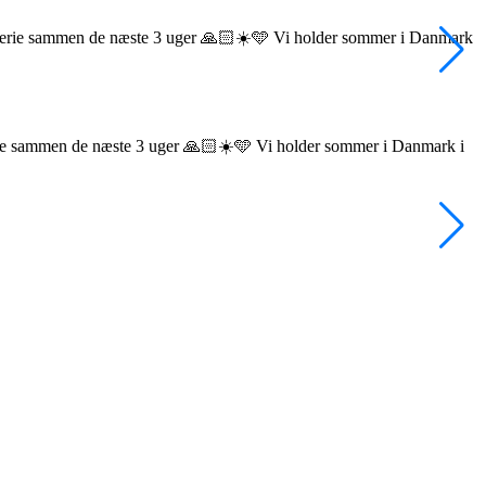
ie sammen de næste 3 uger 🙏🏻☀️🩵 Vi holder sommer i Danmark i
•
F
L
f
H
f
4
V
2