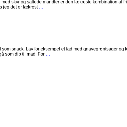
med skyr og saltede mandler er den lækreste kombination af frisk
 jeg det er lækrest
…
d som snack. Lav for eksempel et fad med gnavegrøntsager og kn
å som dip til mad. For
…