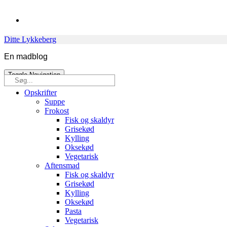
Skip
to
content
Ditte Lykkeberg
En madblog
Toggle Navigation
Søg
efter:
Opskrifter
Suppe
Frokost
Fisk og skaldyr
Grisekød
Kylling
Oksekød
Vegetarisk
Aftensmad
Fisk og skaldyr
Grisekød
Kylling
Oksekød
Pasta
Vegetarisk