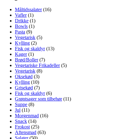
Måltidssalater
(16)
Vafler
(1)
Drikke
(1)
Bowls
(1)
Pasta
(9)
Vegetarisk
(5)
Kylling
(2)
Fisk og skaldyr
(13)
Kager
(1)
Brød/Boller
(7)
Vegetariske Frikadeller
(5)
Vegetarisk
(8)
Oksekød
(3)
Kylling
(10)
Grisekød
(7)
Fisk og skaldyr
(6)
Grøntsager som tilbehør
(11)
Suppe
(8)
Jul
(11)
Morgenmad
(16)
Snack
(14)
Frokost
(25)
Aftensmad
(63)
Salater
(50)