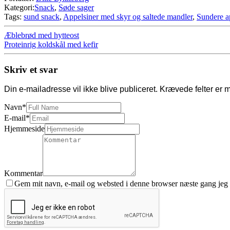
Kategori:
Snack
,
Søde sager
Tags:
sund snack
,
Appelsiner med skyr og saltede mandler
,
Sundere ap
Æblebrød med hytteost
Proteinrig koldskål med kefir
Skriv et svar
Din e-mailadresse vil ikke blive publiceret.
Krævede felter er 
Navn
*
E-mail
*
Hjemmeside
Kommentar
Gem mit navn, e-mail og websted i denne browser næste gang jeg