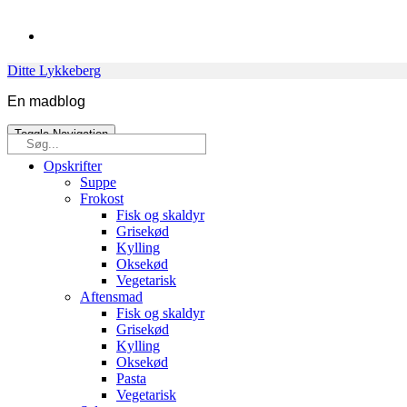
Skip
to
content
Ditte Lykkeberg
En madblog
Toggle Navigation
Søg
efter:
Opskrifter
Suppe
Frokost
Fisk og skaldyr
Grisekød
Kylling
Oksekød
Vegetarisk
Aftensmad
Fisk og skaldyr
Grisekød
Kylling
Oksekød
Pasta
Vegetarisk