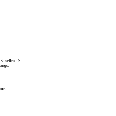
 skrællen af:
langs,
mme.