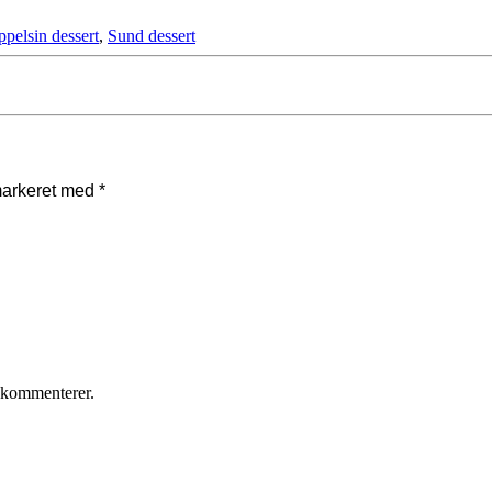
pelsin dessert
,
Sund dessert
markeret med
*
 kommenterer.