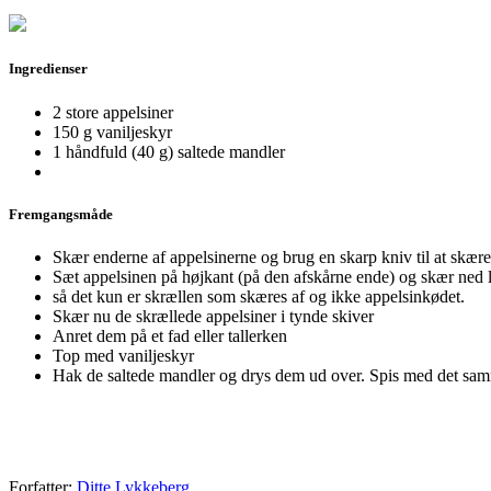
Ingredienser
2 store appelsiner
150 g vaniljeskyr
1 håndfuld (40 g) saltede mandler
Fremgangsmåde
Skær enderne af appelsinerne og brug en skarp kniv til at skære
Sæt appelsinen på højkant (på den afskårne ende) og skær ned 
så det kun er skrællen som skæres af og ikke appelsinkødet.
Skær nu de skrællede appelsiner i tynde skiver
Anret dem på et fad eller tallerken
Top med vaniljeskyr
Hak de saltede mandler og drys dem ud over. Spis med det sa
Forfatter:
Ditte Lykkeberg