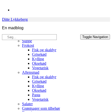
Skip
to
content
Ditte Lykkeberg
En madblog
Søg
Opskrifter
Toggle Navigation
efter:
Suppe
Frokost
Fisk og skaldyr
Grisekød
Kylling
Oksekød
Vegetarisk
Aftensmad
Fisk og skaldyr
Grisekød
Kylling
Oksekød
Pasta
Vegetarisk
Salater
Grøntsager som tilbehør