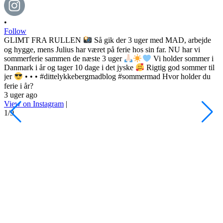
•
Follow
GLIMT FRA RULLEN
Så gik der 3 uger med MAD, arbejde
og hygge, mens Julius har været på ferie hos sin far. NU har vi
sommerferie sammen de næste 3 uger
Vi holder sommer i
Danmark i år og tager 10 dage i det jyske
Rigtig god sommer til
•
jer
• • • #dittelykkebergmadblog #sommermad Hvor holder du
F
ferie i år?
3 uger ago
h
View on Instagram
|
s
1/9
l
d
s
o
P
d
#
3
V
2