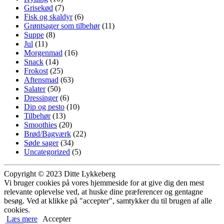
Grisekød
(7)
Fisk og skaldyr
(6)
Grøntsager som tilbehør
(11)
Suppe
(8)
Jul
(11)
Morgenmad
(16)
Snack
(14)
Frokost
(25)
Aftensmad
(63)
Salater
(50)
Dressinger
(6)
Dip og pesto
(10)
Tilbehør
(13)
Smoothies
(20)
Brød/Bagværk
(22)
Søde sager
(34)
Uncategorized
(5)
Copyright © 2023 Ditte Lykkeberg
Vi bruger cookies på vores hjemmeside for at give dig den mest
relevante oplevelse ved, at huske dine præferencer og gentagne
besøg. Ved at klikke på "accepter", samtykker du til brugen af alle
cookies.
Læs mere
Accepter