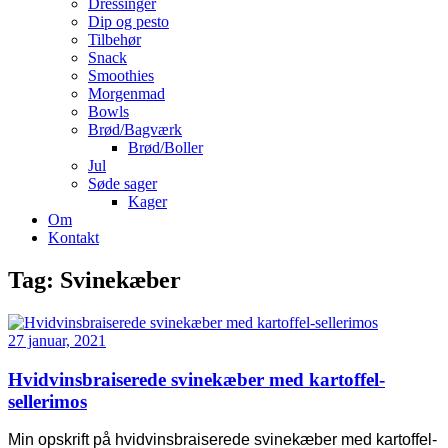
Dressinger
Dip og pesto
Tilbehør
Snack
Smoothies
Morgenmad
Bowls
Brød/Bagværk
Brød/Boller
Jul
Søde sager
Kager
Om
Kontakt
Tag:
Svinekæber
27 januar, 2021
Hvidvinsbraiserede svinekæber med kartoffel-
sellerimos
Min opskrift på hvidvinsbraiserede svinekæber med kartoffel-