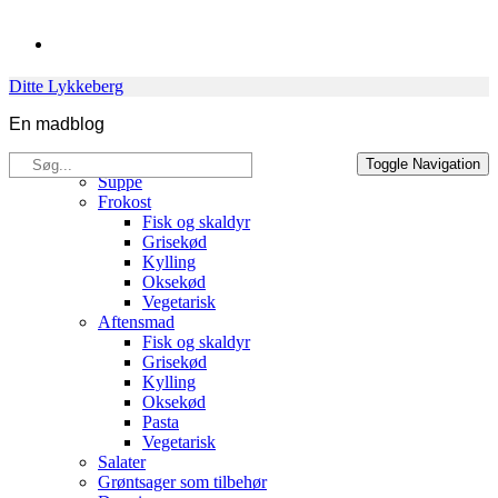
Skip
to
content
Ditte Lykkeberg
En madblog
Søg
Opskrifter
Toggle Navigation
efter:
Suppe
Frokost
Fisk og skaldyr
Grisekød
Kylling
Oksekød
Vegetarisk
Aftensmad
Fisk og skaldyr
Grisekød
Kylling
Oksekød
Pasta
Vegetarisk
Salater
Grøntsager som tilbehør