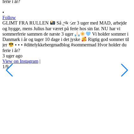
•
Follow
GLIMT FRA RULLEN
Så gik der 3 uger med MAD, arbejde
og hygge, mens Julius har været på ferie hos sin far. NU har vi
sommerferie sammen de næste 3 uger
Vi holder sommer i
Danmark i år og tager 10 dage i det jyske
Rigtig god sommer til
•
jer
• • • #dittelykkebergmadblog #sommermad Hvor holder du
F
ferie i år?
3 uger ago
h
View on Instagram
|
s
1/9
l
d
s
o
P
d
#
3
V
2