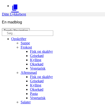
Skip
to
content
Ditte Lykkeberg
En madblog
Toggle Navigation
Søg
efter:
Opskrifter
Suppe
Frokost
Fisk og skaldyr
Grisekød
Kylling
Oksekød
Vegetarisk
Aftensmad
Fisk og skaldyr
Grisekød
Kylling
Oksekød
Pasta
Vegetarisk
Salater