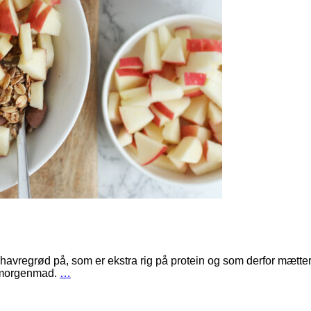
vregrød på, som er ekstra rig på protein og som derfor mætter h
l morgenmad.
…