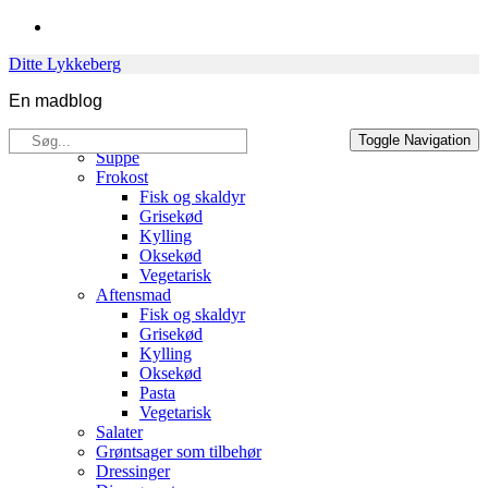
Skip
to
Ditte Lykkeberg
content
En madblog
Søg
Opskrifter
Toggle Navigation
efter:
Suppe
Frokost
Fisk og skaldyr
Grisekød
Kylling
Oksekød
Vegetarisk
Aftensmad
Fisk og skaldyr
Grisekød
Kylling
Oksekød
Pasta
Vegetarisk
Salater
Grøntsager som tilbehør
Dressinger