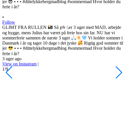
•
Follow
GLIMT FRA RULLEN
Så gik der 3 uger med MAD, arbejde
og hygge, mens Julius har været på ferie hos sin far. NU har vi
sommerferie sammen de næste 3 uger
Vi holder sommer i
Danmark i år og tager 10 dage i det jyske
Rigtig god sommer til
•
jer
• • • #dittelykkebergmadblog #sommermad Hvor holder du
F
ferie i år?
3 uger ago
h
View on Instagram
|
s
1/9
l
d
s
o
P
d
#
4
V
2