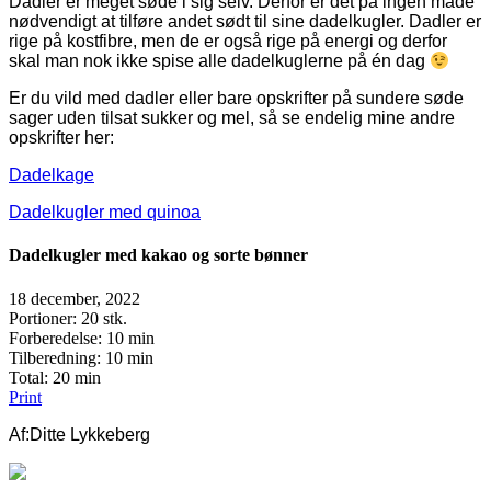
Dadler er meget søde i sig selv. Derfor er det på ingen måde
nødvendigt at tilføre andet sødt til sine dadelkugler. Dadler er
rige på kostfibre, men de er også rige på energi og derfor
skal man nok ikke spise alle dadelkuglerne på én dag
Er du vild med dadler eller bare opskrifter på sundere søde
sager uden tilsat sukker og mel, så se endelig mine andre
opskrifter her:
Dadelkage
Dadelkugler med quinoa
Dadelkugler med kakao og sorte bønner
18 december, 2022
Portioner
: 20 stk.
Forberedelse
: 10 min
Tilberedning
: 10 min
Total
: 20 min
Print
Af:
Ditte Lykkeberg