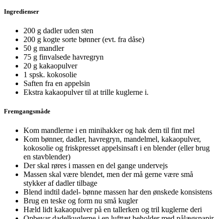
Ingredienser
200 g dadler uden sten
200 g kogte sorte bønner (evt. fra dåse)
50 g mandler
75 g finvalsede havregryn
20 g kakaopulver
1 spsk. kokosolie
Saften fra en appelsin
Ekstra kakaopulver til at trille kuglerne i.
Fremgangsmåde
Kom mandlerne i en minihakker og hak dem til fint mel
Kom bønner, dadler, havregryn, mandelmel, kakaopulver,
kokosolie og friskpresset appelsinsaft i en blender (eller brug
en stavblender)
Der skal røres i massen en del gange undervejs
Massen skal være blendet, men der må gerne være små
stykker af dadler tilbage
Blend indtil dadel- bønne massen har den ønskede konsistens
Brug en teske og form nu små kugler
Hæld lidt kakaopulver på en tallerken og tril kuglerne deri
Opbevar dadelkuglerne i en lufttæt beholder med pålægspapir