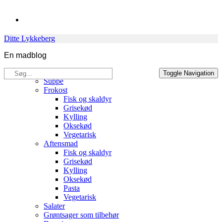
Skip
to
content
Ditte Lykkeberg
En madblog
Søg
Opskrifter
Toggle Navigation
efter:
Suppe
Frokost
Fisk og skaldyr
Grisekød
Kylling
Oksekød
Vegetarisk
Aftensmad
Fisk og skaldyr
Grisekød
Kylling
Oksekød
Pasta
Vegetarisk
Salater
Grøntsager som tilbehør