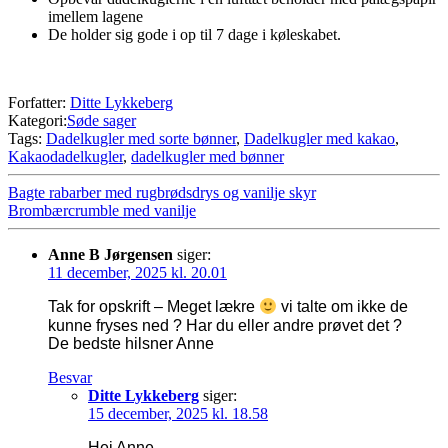
imellem lagene
De holder sig gode i op til 7 dage i køleskabet.
Forfatter:
Ditte Lykkeberg
Kategori:
Søde sager
Tags:
Dadelkugler med sorte bønner
,
Dadelkugler med kakao
,
Kakaodadelkugler
,
dadelkugler med bønner
Bagte rabarber med rugbrødsdrys og vanilje skyr
Brombærcrumble med vanilje
Anne B Jørgensen
siger:
11 december, 2025 kl. 20.01
Tak for opskrift – Meget lækre
vi talte om ikke de
kunne fryses ned ? Har du eller andre prøvet det ?
De bedste hilsner Anne
Besvar
Ditte Lykkeberg
siger:
15 december, 2025 kl. 18.58
Hej Anne