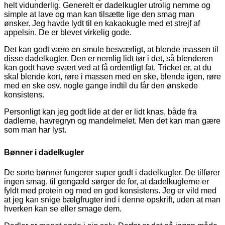
helt vidunderlig. Generelt er dadelkugler utrolig nemme og
simple at lave og man kan tilsætte lige den smag man
ønsker. Jeg havde lydt til en kakaokugle med et strejf af
appelsin. De er blevet virkelig gode.
Det kan godt være en smule besværligt, at blende massen til
disse dadelkugler. Den er nemlig lidt tør i det, så blenderen
kan godt have svært ved at få ordentligt fat. Tricket er, at du
skal blende kort, røre i massen med en ske, blende igen, røre
med en ske osv. nogle gange indtil du får den ønskede
konsistens.
Personligt kan jeg godt lide at der er lidt knas, både fra
dadlerne, havregryn og mandelmelet. Men det kan man gære
som man har lyst.
Bønner i dadelkugler
De sorte bønner fungerer super godt i dadelkugler. De tilfører
ingen smag, til gengæld sørger de for, at dadelkuglerne er
fyldt med protein og med en god konsistens. Jeg er vild med
at jeg kan snige bælgfrugter ind i denne opskrift, uden at man
hverken kan se eller smage dem.