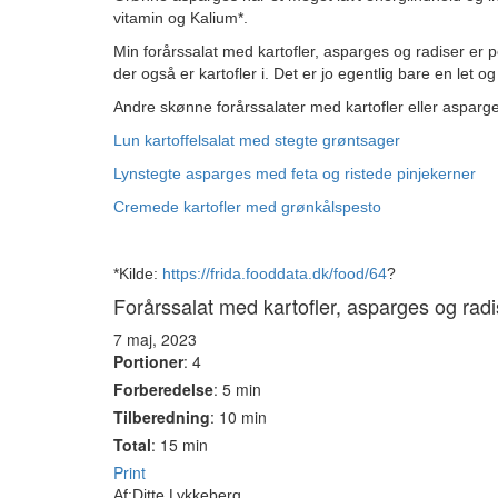
vitamin og Kalium*.
Min forårssalat med kartofler, asparges og radiser er p
der også er kartofler i. Det er jo egentlig bare en let og
Andre skønne forårssalater med kartofler eller asparge
Lun kartoffelsalat med stegte grøntsager
Lynstegte asparges med feta og ristede pinjekerner
Cremede kartofler med grønkålspesto
*Kilde:
https://frida.fooddata.dk/food/64
?
Forårssalat med kartofler, asparges og radi
7 maj, 2023
Portioner
: 4
Forberedelse
: 5 min
Tilberedning
: 10 min
Total
: 15 min
Print
Af:
Ditte Lykkeberg