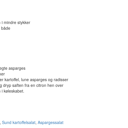
i mindre stykker
i både
stegte asparges
ker
ter kartoffel, lune asparges og radisser
 dryp saften fra en citron hen over
 i køleskabet.
,
Sund kartoffelsalat
,
Aspargessalat