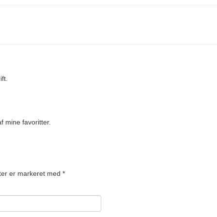
ft.
 mine favoritter.
ter er markeret med
*