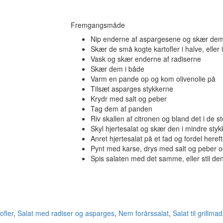
Fremgangsmåde
Nip enderne af aspargesene og skær dem 
Skær de små kogte kartofler i halve, eller 
Vask og skær enderne af radiserne
Skær dem i både
Varm en pande op og kom olivenolie på
Tilsæt asparges stykkerne
Krydr med salt og peber
Tag dem af panden
Riv skallen af citronen og bland det i de 
Skyl hjertesalat og skær den i mindre styk
Anret hjertesalat på et fad og fordel heref
Pynt med karse, drys med salt og peber og
Spis salaten med det samme, eller stil den
ofler
,
Salat med radiser og asparges
,
Nem forårssalat
,
Salat til grillmad