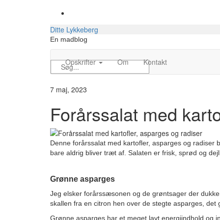
Skip
to
content
Ditte Lykkeberg
En madblog
Opskrifter
Om
Kontakt
Søg
efter:
7 maj, 2023
Forårssalat med karto
Denne forårssalat med kartofler, asparges og radiser b
bare aldrig bliver træt af. Salaten er frisk, sprød og de
Grønne asparges
Jeg elsker forårssæsonen og de grøntsager der dukker o
skallen fra en citron hen over de stegte asparges, det 
Grønne asparges har et meget lavt energiindhold og ind