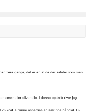
t den flere gange, det er en af de der salater som man
 smør eller olivenolie. I denne opskrift river jeg
l 26 kcal. Grønne asparges er især rige på folat, C-