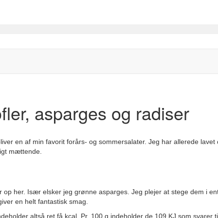
fler, asparges og radiser
liver en af min favorit forårs- og sommersalater. Jeg har allerede lave
jligt mættende.
p her. Især elsker jeg grønne asparges. Jeg plejer at stege dem i enten
giver en helt fantastisk smag.
eholder altså ret få kcal. Pr. 100 g indeholder de 109 KJ som svarer ti