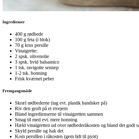
Ingredienser
400 g rødbede
100 g feta (i blok)
70 g krus persille
Vinaigrette:
2 spsk. olivenolie
3 spsk. hvid balsamico
1 tsk. ravigotte sennep
1-2 tsk. honning
Frisk kværnet peber
Fremgangsmåde
Skræl rødbederne (tag evt. plastik handsker på)
Riv den groft på et rivejern
Bland ingredienserne til vinaigretten sammen
Smag til med evt. mere honning
Hæld vinaigretten ud over rødbederåkosten og bland det godt
Skyld persille og hak det
Kom persillen i råkosten (gem lidt til pynt)