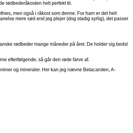
ede rødbederåkosten helt perfekt til.
oothies, men også i råkost som denne. For ham er det helt
 anelse mere sød end jeg plejer (dog stadig syrlig), det passer
e danske rødbeder mange måneder på året. De holder sig bedst
rne efterfølgende, så går den røde farve af.
aminer og mineraler. Her kan jeg nævne Betacaroten, A-