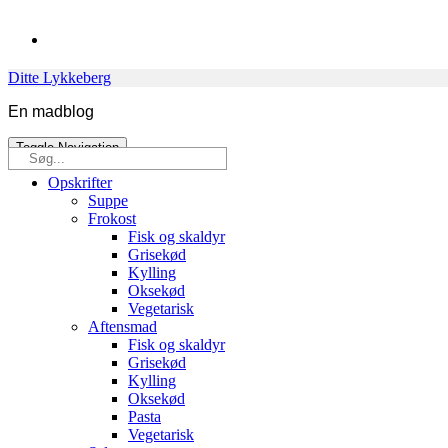
Skip
to
content
Ditte Lykkeberg
En madblog
Toggle Navigation
Søg
efter:
Opskrifter
Suppe
Frokost
Fisk og skaldyr
Grisekød
Kylling
Oksekød
Vegetarisk
Aftensmad
Fisk og skaldyr
Grisekød
Kylling
Oksekød
Pasta
Vegetarisk