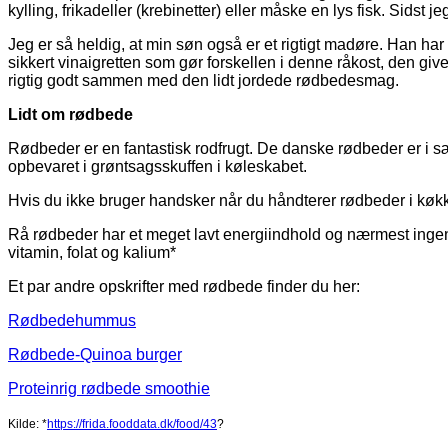
kylling, frikadeller (krebinetter) eller måske en lys fisk. Sidst 
Jeg er så heldig, at min søn også er et rigtigt madøre. Han har
sikkert vinaigretten som gør forskellen i denne råkost, den giv
rigtig godt sammen med den lidt jordede rødbedesmag.
Lidt om rødbede
Rødbeder er en fantastisk rodfrugt. De danske rødbeder er i s
opbevaret i grøntsagsskuffen i køleskabet.
Hvis du ikke bruger handsker når du håndterer rødbeder i køkke
Rå rødbeder har et meget lavt energiindhold og nærmest ingen
vitamin, folat og kalium*
Et par andre opskrifter med rødbede finder du her:
Rødbedehummus
Rødbede-Quinoa burger
Proteinrig rødbede smoothie
Kilde: *
https://frida.fooddata.dk/food/43
?