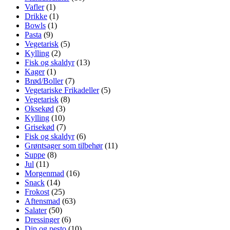
Vafler
(1)
Drikke
(1)
Bowls
(1)
Pasta
(9)
Vegetarisk
(5)
Kylling
(2)
Fisk og skaldyr
(13)
Kager
(1)
Brød/Boller
(7)
Vegetariske Frikadeller
(5)
Vegetarisk
(8)
Oksekød
(3)
Kylling
(10)
Grisekød
(7)
Fisk og skaldyr
(6)
Grøntsager som tilbehør
(11)
Suppe
(8)
Jul
(11)
Morgenmad
(16)
Snack
(14)
Frokost
(25)
Aftensmad
(63)
Salater
(50)
Dressinger
(6)
Dip og pesto
(10)