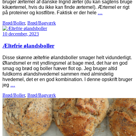
bruger ærtemel af danske Ingrid ærter (du kan sagtens bruge
kikærtemel, hvis du ikke kan finde ærtemel). Ærtemel er rigt
på proteiner og kostfibre. Faktisk er der hele
…
Brød/Boller
,
Brød/Bagværk
10 december, 2023
Æltefrie ølandsboller
Disse skønne æltefrie ølandsboller smager helt vidunderligt.
Ølandsmel er mit yndlingsmel at bage med, det har en god
smag og brød og boller hæver flot op. Jeg bruger altid
fuldkorns ølandshvedemel sammen med almindelig
hvedemel, det er en god kombination. I denne opskrift bruger
jeg
…
Brød/Boller
,
Brød/Bagværk