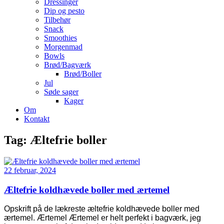
Dressinger
Dip og pesto
Tilbehør
Snack
Smoothies
Morgenmad
Bowls
Brød/Bagværk
Brød/Boller
Jul
Søde sager
Kager
Om
Kontakt
Tag:
Æltefrie boller
22 februar, 2024
Æltefrie koldhævede boller med ærtemel
Opskrift på de lækreste æltefrie koldhævede boller med
ærtemel. Ærtemel Ærtemel er helt perfekt i bagværk, jeg