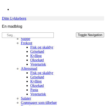
Skip
to
content
Ditte Lykkeberg
En madblog
Søg
Opskrifter
Toggle Navigation
efter:
Suppe
Frokost
Fisk og skaldyr
Grisekød
Kylling
Oksekød
Vegetarisk
Aftensmad
Fisk og skaldyr
Grisekød
Kylling
Oksekød
Pasta
Vegetarisk
Salater
Grøntsager som tilbehør