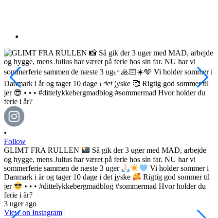
•
Follow
GLIMT FRA RULLEN
Så gik der 3 uger med MAD, arbejde
og hygge, mens Julius har været på ferie hos sin far. NU har vi
sommerferie sammen de næste 3 uger
Vi holder sommer i
Danmark i år og tager 10 dage i det jyske
Rigtig god sommer til
•
jer
• • • #dittelykkebergmadblog #sommermad Hvor holder du
F
ferie i år?
3 uger ago
h
View on Instagram
|
s