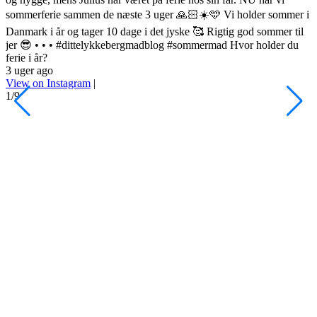
sommerferie sammen de næste 3 uger 🙏🏻☀️🩵 Vi holder sommer i
•
Danmark i år og tager 10 dage i det jyske 🥰 Rigtig god sommer til
F
jer 😎 • • • #dittelykkebergmadblog #sommermad Hvor holder du
L
ferie i år?
3 uger ago
h
View on Instagram
|
s
1/9
l
d
s
o
A
H
#
3
V
2