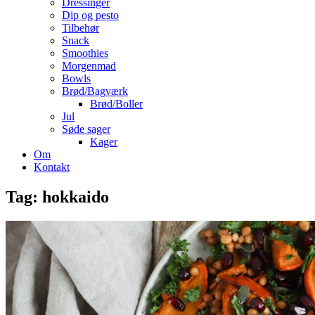
Dressinger
Dip og pesto
Tilbehør
Snack
Smoothies
Morgenmad
Bowls
Brød/Bagværk
Brød/Boller
Jul
Søde sager
Kager
Om
Kontakt
Tag:
hokkaido