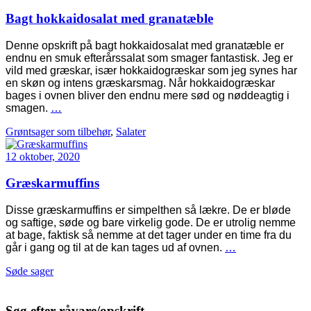
Bagt hokkaidosalat med granatæble
Denne opskrift på bagt hokkaidosalat med granatæble er
endnu en smuk efterårssalat som smager fantastisk. Jeg er
vild med græskar, især hokkaidogræskar som jeg synes har
en skøn og intens græskarsmag. Når hokkaidogræskar
bages i ovnen bliver den endnu mere sød og nøddeagtig i
smagen.
…
Grøntsager som tilbehør
,
Salater
12 oktober, 2020
Græskarmuffins
Disse græskarmuffins er simpelthen så lækre. De er bløde
og saftige, søde og bare virkelig gode. De er utrolig nemme
at bage, faktisk så nemme at det tager under en time fra du
går i gang og til at de kan tages ud af ovnen.
…
Søde sager
Søg efter råvare/opskrift