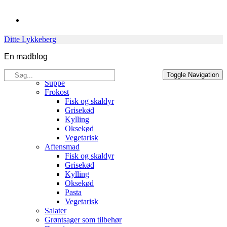
Skip
to
content
Ditte Lykkeberg
En madblog
Søg
Opskrifter
Toggle Navigation
efter:
Suppe
Frokost
Fisk og skaldyr
Grisekød
Kylling
Oksekød
Vegetarisk
Aftensmad
Fisk og skaldyr
Grisekød
Kylling
Oksekød
Pasta
Vegetarisk
Salater
Grøntsager som tilbehør