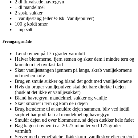
2 dl finvalsede havregryn
1 dl mandelmel
2 spsk. sukker
1 vaniljestang (eller ½ tsk. Vaniljepulver)
100 g koldt smør
1 nip salt
Fremgangsmåde
Tænd ovnen på 175 grader varmluft
Halver blommerne, fjern stenen og skær dem i mindre tern og
kom dem i et ovnfast fad
Skær vaniljestangen igennem på langs, skrab vaniljekornene
ud med en kniv
Brug en smule sukker og bland det godt med vaniljekornene
Hvis du bruger vaniljepulver, skal det bare direkte i dejen
(husk at det ikke er vaniljesukker)
Bland havregryn, mandelmel, sukker og vanilje
Skær smørret i tern og kom de i dejen
Brug hænderne til at smuldre dejen sammen, bliv ved indtil
smørret har godt fat i al mandelmel og havregryn
Smuldr dejen ud over blommerne, så dejen dækker hele fadet
Bag kagen i ovnen i ca. 20-25 minutter ved 175 grader
varmluft
Server med cremefraiche, flødeskum, vaniljeskyr eller en god