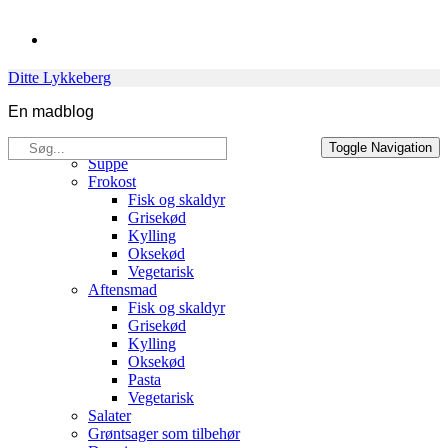
Skip
to
content
Ditte Lykkeberg
En madblog
Søg
Opskrifter
Toggle Navigation
efter:
Suppe
Frokost
Fisk og skaldyr
Grisekød
Kylling
Oksekød
Vegetarisk
Aftensmad
Fisk og skaldyr
Grisekød
Kylling
Oksekød
Pasta
Vegetarisk
Salater
Grøntsager som tilbehør