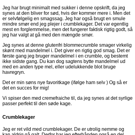
Jeg har brugt minimalt med sukker i denne opskrift, da jeg
synes at den bliver for sød, hvis der kommer mere i. Men det
er selvfølgelig en smagssag. Jeg har også brugt en smule
mindre smør end jeg plejer i crumblekager. Det var egentlig
mest en forglemmelse, men det fungerer faktisk rigtig godt, så
jeg har valgt at gå med den mængde smør.
Jeg synes at denne glutenfri blommecrumble smager virkelig
skønt med mandelmel i. Det giver en rigtig god smag. Det er
første gang jeg bruger mandelmel i en crumble, og bestemt
ikke sidste gang. Du kan dog sagtens bytte mandelmel ud
med en anden type mel, eller udelukkende blot bruge
havregryn.
Det er min søns nye favoritkage (ifølge ham selv ) Og så er
det en succes for mig!
Vi spiser den med cremefraiche til, da jeg synes at det syrlige
passer perfekt til den søde kage.
Crumblekager
Jeg er ret vild med crumblekager. De er utrolig nemme og
kan aldrig gå galt. Derfor har jeg efterhånden også en del