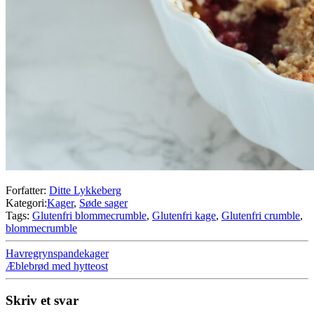
Forfatter:
Ditte Lykkeberg
Kategori:
Kager
,
Søde sager
Tags:
Glutenfri blommecrumble
,
Glutenfri kage
,
Glutenfri crumble
,
blommecrumble
Havregrynspandekager
Æblebrød med hytteost
Skriv et svar