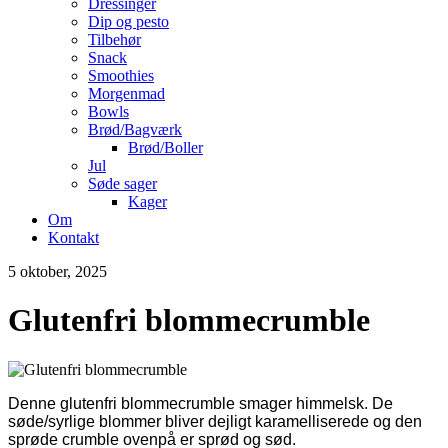
Dressinger
Dip og pesto
Tilbehør
Snack
Smoothies
Morgenmad
Bowls
Brød/Bagværk
Brød/Boller
Jul
Søde sager
Kager
Om
Kontakt
5 oktober, 2025
Glutenfri blommecrumble
Denne glutenfri blommecrumble smager himmelsk. De
søde/syrlige blommer bliver dejligt karamelliserede og den
sprøde crumble ovenpå er sprød og sød.