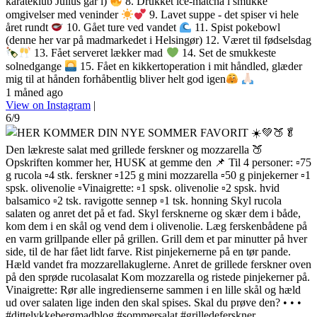
karateklub Julius går i)
8. Drukket ice-matcha i smukke
omgivelser med veninder
9. Lavet suppe - det spiser vi hele
året rundt
10. Gået ture ved vandet
11. Spist pokebowl
(denne her var på madmarkedet i Helsingør) 12. Været til fødselsdag
13. Fået serveret lækker mad
14. Set de smukkeste
solnedgange
15. Fået en kikkertoperation i mit håndled, glæder
mig til at hånden forhåbentlig bliver helt god igen
1 måned ago
View on Instagram
|
6/9