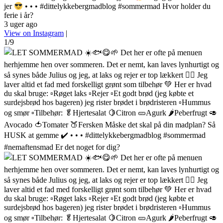
jer
• • • #dittelykkebergmadblog #sommermad Hvor holder du
ferie i år?
3 uger ago
View on Instagram
|
1/9