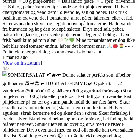
burrata
30 g pinjekerner
Balsamico glace
1 spsk. olivenolie
Salt og peber Varm en tør pande og rist pinjekernerne. Halver
cherrytomater og vend dem i olivenolie, salt og peber. Hak frisk
basilikum og vend det i tomaterne, anret på en tallerken eller et fad.
Skær avocado i skiver og læg dem ovenpå tomaterne. Hæld vandet
fra burrataen og læg den ovenpå salaten. Drys med salt, peber,
balsamico glace og de ristede pinjekerner. Jeg er så heldig at have
frisk basilikum på min altan
Mine tomatplanter er dog ikke
helt klar med tomater endnu, håber det kommer snart
• • •
#dittelykkebergmadblog #sommersalat #tomatsalat
1 måned ago
View on Instagram
|
4/9