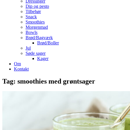
Dressinger
Dip og pesto
Tilbehør
Snack
Smoothies
Morgenmad
Bowls
Brød/Bagværk
Brød/Boller
Jul
Søde sager
Kager
Om
Kontakt
Tag:
smoothies med grøntsager