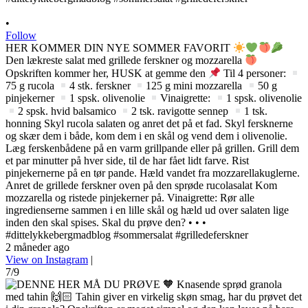
•
Follow
HER KOMMER DIN NYE SOMMER FAVORIT
Den lækreste salat med grillede ferskner og mozzarella
Opskriften kommer her, HUSK at gemme den
Til 4 personer:
75 g rucola
4 stk. ferskner
125 g mini mozzarella
50 g
pinjekerner
1 spsk. olivenolie
Vinaigrette:
1 spsk. olivenolie
2 spsk. hvid balsamico
2 tsk. ravigotte sennep
1 tsk.
honning Skyl rucola salaten og anret det på et fad. Skyl fersknerne
og skær dem i både, kom dem i en skål og vend dem i olivenolie.
Læg ferskenbådene på en varm grillpande eller på grillen. Grill dem
et par minutter på hver side, til de har fået lidt farve. Rist
pinjekernerne på en tør pande. Hæld vandet fra mozzarellakuglerne.
Anret de grillede ferskner oven på den sprøde rucolasalat Kom
mozzarella og ristede pinjekerner på. Vinaigrette: Rør alle
ingredienserne sammen i en lille skål og hæld ud over salaten lige
inden den skal spises. Skal du prøve den? • • •
#dittelykkebergmadblog #sommersalat #grilledeferskner
2 måneder ago
View on Instagram
|
7/9