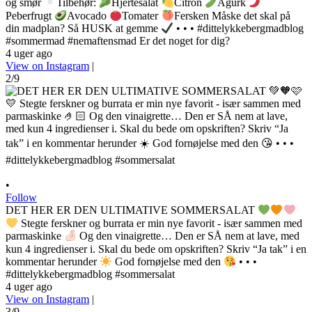
og smør
Tilbehør:
Hjertesalat
Citron
Agurk
Peberfrugt
Avocado
Tomater
Fersken Måske det skal på
din madplan? Så HUSK at gemme
• • • #dittelykkebergmadblog
#sommermad #nemaftensmad Er det noget for dig?
4 uger ago
View on Instagram
|
2/9
•
Follow
DET HER ER DEN ULTIMATIVE SOMMERSALAT
Stegte ferskner og burrata er min nye favorit - især sammen med
parmaskinke
Og den vinaigrette… Den er SÅ nem at lave, med
kun 4 ingredienser i. Skal du bede om opskriften? Skriv “Ja tak” i en
kommentar herunder
God fornøjelse med den
• • •
#dittelykkebergmadblog #sommersalat
4 uger ago
View on Instagram
|
3/9