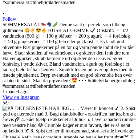
•
Follow
SOMMERSALAT
Denne salat er perfekt som tilbehør
grillmaden
HUSK AT GEMME
Opskrift:
1/2
vandmelon (500 g)
100 g blåbær
200 g agurk
4 forårsløg
50 g pinjekerner
100 g feta eller puck ost
Evt. lidt god
olivenolie Rist pinjekerner på en tør og varm pande indtil de har fået
farve. Skær skrællen af vandmelonen og skærer den i mindre tern.
Halver agurken, skrab kernerne ud og skær den i skiver. Skær
forårsløg i tynde skiver. Bland vandmelon, agurk og forårsløg i et
fad og hæld blåbær henover. Smuldr fetaen ud over og drys med de
ristede pinjekerner. Dryp eventuelt med en god olivenolie hen over
salaten til sidst. Skal du prøve den?
• • • #dittelykkebergmadblog
#sommersalat #tilbehørtilaftensmaden
1 måned ago
View on Instagram
|
5/9