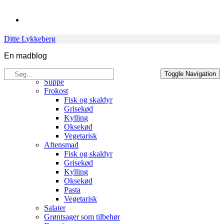
Skip
to
content
Ditte Lykkeberg
En madblog
Søg
Opskrifter
Toggle Navigation
efter:
Suppe
Frokost
Fisk og skaldyr
Grisekød
Kylling
Oksekød
Vegetarisk
Aftensmad
Fisk og skaldyr
Grisekød
Kylling
Oksekød
Pasta
Vegetarisk
Salater
Grøntsager som tilbehør