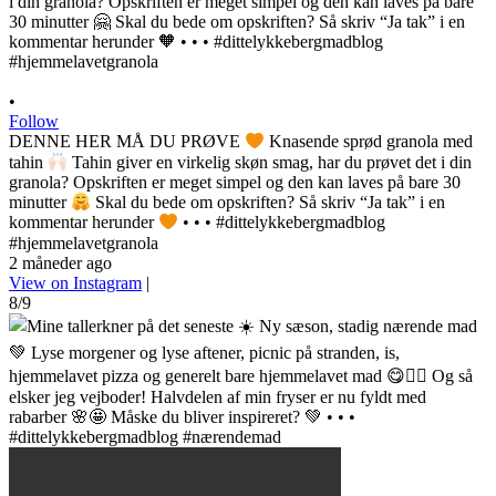
•
Follow
DENNE HER MÅ DU PRØVE
Knasende sprød granola med
tahin
Tahin giver en virkelig skøn smag, har du prøvet det i din
granola? Opskriften er meget simpel og den kan laves på bare 30
minutter
Skal du bede om opskriften? Så skriv “Ja tak” i en
kommentar herunder
• • • #dittelykkebergmadblog
#hjemmelavetgranola
2 måneder ago
View on Instagram
|
8/9