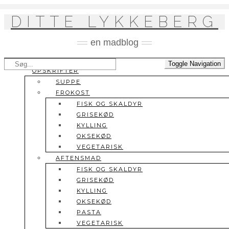
Skip
to
DITTE LYKKEBERG
content
en madblog
Søg
Toggle Navigation
OPSKRIFTER
efter:
SUPPE
FROKOST
FISK OG SKALDYR
GRISEKØD
KYLLING
OKSEKØD
VEGETARISK
AFTENSMAD
FISK OG SKALDYR
GRISEKØD
KYLLING
OKSEKØD
PASTA
VEGETARISK