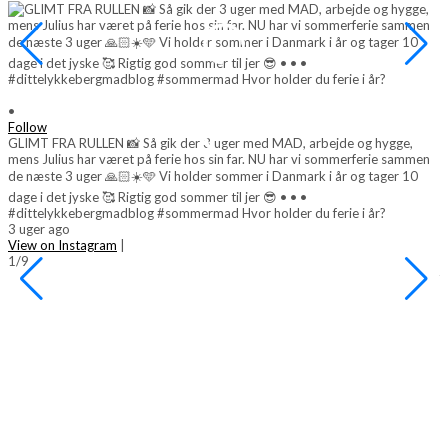
•
Follow
GLIMT FRA RULLEN 📸 Så gik der 3 uger med MAD, arbejde og hygge,
mens Julius har været på ferie hos sin far. NU har vi sommerferie sammen
de næste 3 uger 🙏🏻☀️🩵 Vi holder sommer i Danmark i år og tager 10
•
dage i det jyske 🥰 Rigtig god sommer til jer 😎 • • •
F
#dittelykkebergmadblog #sommermad Hvor holder du ferie i år?
L
3 uger ago
o
View on Instagram
|
o
1/9
f
▫
b

d
#
3
V
2