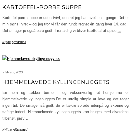
KARTOFFEL-PORRE SUPPE
Kartoffel-porre suppe er uden tvivl, den ret jeg har lavet flest gange. Det er
min søns livret – og jeg tror vi får den rundt regnet én gang hver 14. dag.
Det smager jo også bare godt. Tror aldrig vi bliver trætte af at spise
…
Suppe
,
Aftensmad
7 februar, 2020
HJEMMELAVEDE KYLLINGENUGGETS
En nem og lækker børne – og voksenvenlig ret herhjemme er
hjemmelavede kyllingenuggets.De er utrolig simple at lave og det tager
ingen tid. De smager så godt, de er lækre sprøde udenpå og skønne og
saftige indeni. Hjemmelavede kyllingenuggets kan bruges med alverdens
tilbehør, prøv
…
Kylling
,
Aftensmad