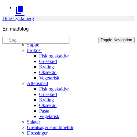
Skip
to
content
Ditte Lykkeberg
En madblog
Søg
Opskrifter
Toggle Navigation
efter:
Suppe
Frokost
Fisk og skaldyr
Grisekød
Kylling
Oksekød
Vegetarisk
Aftensmad
Fisk og skaldyr
Grisekød
Kylling
Oksekød
Pasta
Vegetarisk
Salater
Grøntsager som tilbehør
Dressinger