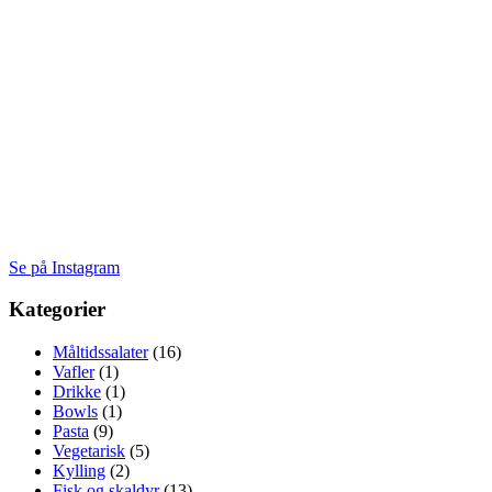
#
4
2
Se på Instagram
Kategorier
Måltidssalater
(16)
Vafler
(1)
Drikke
(1)
Bowls
(1)
Pasta
(9)
Vegetarisk
(5)
Kylling
(2)
Fisk og skaldyr
(13)