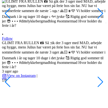
•
Follow
GLIMT FRA RULLEN 📸 Så gik der 3 uger med MAD, arbejde
og hygge, mens Julius har været på ferie hos sin far. NU har vi
sommerferie sammen de næste 3 uger 🙏🏻☀️🩵 Vi holder sommer i
•
Danmark i år og tager 10 dage i det jyske 🥰 Rigtig god sommer til
F
jer 😎 • • • #dittelykkebergmadblog #sommermad Hvor holder du
L
ferie i år?
3 uger ago
h
View on Instagram
|
s
1/9
l
d
s
o
A
H