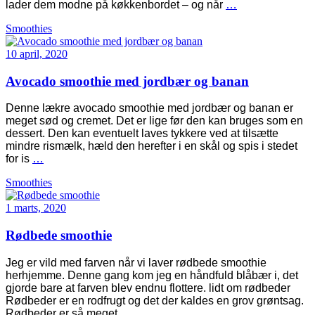
lader dem modne på køkkenbordet – og når
…
Smoothies
10 april, 2020
Avocado smoothie med jordbær og banan
Denne lækre avocado smoothie med jordbær og banan er
meget sød og cremet. Det er lige før den kan bruges som en
dessert. Den kan eventuelt laves tykkere ved at tilsætte
mindre rismælk, hæld den herefter i en skål og spis i stedet
for is
…
Smoothies
1 marts, 2020
Rødbede smoothie
Jeg er vild med farven når vi laver rødbede smoothie
herhjemme. Denne gang kom jeg en håndfuld blåbær i, det
gjorde bare at farven blev endnu flottere. lidt om rødbeder
Rødbeder er en rodfrugt og det der kaldes en grov grøntsag.
Rødbeder er så meget
…